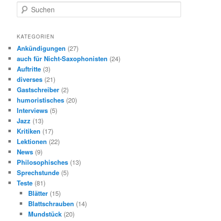
S
u
c
h
KATEGORIEN
e
Ankündigungen
(27)
n
auch für Nicht-Saxophonisten
(24)
Auftritte
(3)
diverses
(21)
Gastschreiber
(2)
humoristisches
(20)
Interviews
(5)
Jazz
(13)
Kritiken
(17)
Lektionen
(22)
News
(9)
Philosophisches
(13)
Sprechstunde
(5)
Teste
(81)
Blätter
(15)
Blattschrauben
(14)
Mundstück
(20)