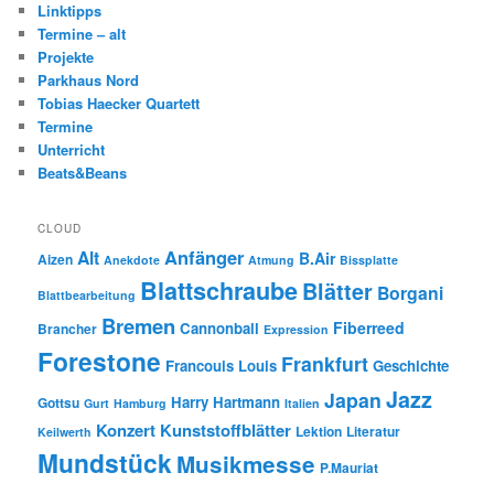
Linktipps
Termine – alt
Projekte
Parkhaus Nord
Tobias Haecker Quartett
Termine
Unterricht
Beats&Beans
CLOUD
Anfänger
Alt
B.Air
Aizen
Anekdote
Atmung
Bissplatte
Blattschraube
Blätter
Borgani
Blattbearbeitung
Bremen
Fiberreed
Cannonball
Brancher
Expression
Forestone
Frankfurt
Francouis Louis
Geschichte
Jazz
Japan
Harry Hartmann
Gottsu
Gurt
Hamburg
Italien
Konzert
Kunststoffblätter
Lektion
Literatur
Keilwerth
Mundstück
Musikmesse
P.Mauriat