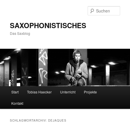
Zum
Zum
primären
sekundären
Such
Inhalt
Inhalt
springen
springen
SAXOPHONISTISCHES
Das Saxblog
Hauptmenü
Start
Tobias Haecker
Unterricht
Projekte
Kontakt
SCHLAGWORTARCHIV:
DEJAQUES