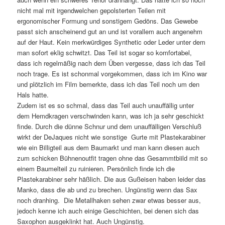
nicht mal mit irgendwelchen gepolsterten Teilen mit
ergonomischer Formung und sonstigem Gedöns. Das Gewebe
passt sich anscheinend gut an und ist vorallem auch angenehm
auf der Haut. Kein merkwürdiges Synthetic oder Leder unter dem
man sofort eklig schwitzt. Das Teil ist sogar so komfortabel,
dass ich regelmäßig nach dem Üben vergesse, dass ich das Teil
noch trage. Es ist schonmal vorgekommen, dass ich im Kino war
und plötzlich im Film bemerkte, dass ich das Teil noch um den
Hals hatte.
Zudem ist es so schmal, dass das Teil auch unauffällig unter
dem Hemdkragen verschwinden kann, was ich ja sehr geschickt
finde. Durch die dünne Schnur und dem unauffälligen Verschluß
wirkt der DeJaques nicht wie sonstige Gurte mit Plastekarabiner
wie ein Billigteil aus dem Baumarkt und man kann diesen auch
zum schicken Bühnenoutfit tragen ohne das Gesammtbiild mit so
einem Baumelteil zu ruinieren. Persönlich finde ich die
Plastekarabiner sehr häßlich. Die aus Gußeisen haben leider das
Manko, dass die ab und zu brechen. Ungünstig wenn das Sax
noch dranhing. Die Metallhaken sehen zwar etwas besser aus,
jedoch kenne ich auch einige Geschichten, bei denen sich das
Saxophon ausgeklinkt hat. Auch Ungünstig.