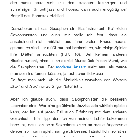
den 80ern hatte sich mit dem seichten kitschigen und
schleimigen Smoothjazz und Popsax dann auch endgültig der
Bergriff des Pornosax etabliert.
Desweiteren ist das Saxophon ein Blasinstrument. Bei vielen
Saxophonisten und auch mir stelle ich fest, dass sie
anscheinend nicht wirklich aus ihrer oralen Phase heraus
gekommen sind. Ihr müßt nur mal beobachten, wie einige Spieler
ihre Blätter anfeuchten (FSK 16). Bei keinem anderen
Blasinstrument, nimmt man so viel Mundstück in den Mund, wie
die Saxophonisten. Der
moderne Ansatz
sieht aus, als würde
man sein Instrument küssen, ja fast schon liebkosen.
Da fragt man sich, ob die Ähnlichkeit zwischen den Wörtern
„Sax“ und „Sex“ nur zufälliger Natur ist…
Aber ich glaube auch, dass Saxophonisten die besseren
Liebhaber sind. Wer eine gefühlvolle Jazzballade wirklich spielen
kann, der hat auf jeden Fall auch Erfahrung mit dem anderen
Geschlecht. Ein Tipp, den ich von meinem Lehrer bekommen
habe ist, dass ich beim Saxophonspielen an meine Angebetete
denken soll, dann spielt man gleich besser. Tatsächlich, so ist es