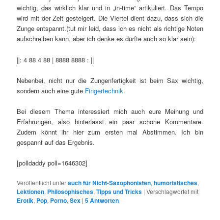
wichtig, das wirklich klar und in „in-time“ artikuliert. Das Tempo
wird mit der Zeit gesteigert. Die Viertel dient dazu, dass sich die
Zunge entspannt.(tut mir leid, dass ich es nicht als richtige Noten
aufschreiben kann, aber ich denke es dürfte auch so klar sein):
||: 4 88 4 88 | 8888 8888 : ||
Nebenbei, nicht nur die Zungenfertigkeit ist beim Sax wichtig,
sondern auch eine gute
Fingertechnik
.
Bei diesem Thema interessiert mich auch eure Meinung und
Erfahrungen, also hinterlasst ein paar schöne Kommentare.
Zudem könnt ihr hier zum ersten mal Abstimmen. Ich bin
gespannt auf das Ergebnis.
[polldaddy poll=1646302]
Veröffentlicht unter
auch für Nicht-Saxophonisten
,
humoristisches
,
Lektionen
,
Philosophisches
,
Tipps und Tricks
|
Verschlagwortet mit
Erotik
,
Pop
,
Porno
,
Sex
|
5
Antworten