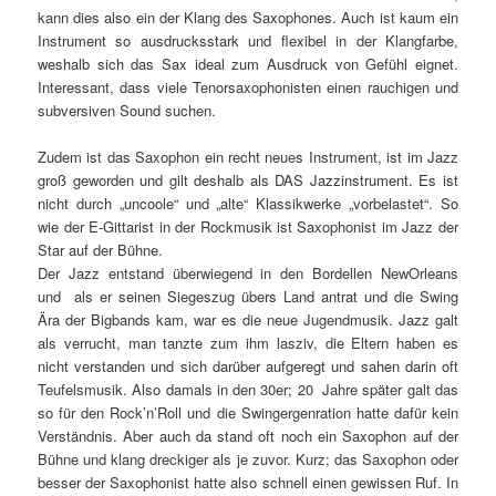
kann dies also ein der Klang des Saxophones. Auch ist kaum ein
Instrument so ausdrucksstark und flexibel in der Klangfarbe,
weshalb sich das Sax ideal zum Ausdruck von Gefühl eignet.
Interessant, dass viele Tenorsaxophonisten einen rauchigen und
subversiven Sound suchen.
Zudem ist das Saxophon ein recht neues Instrument, ist im Jazz
groß geworden und gilt deshalb als DAS Jazzinstrument. Es ist
nicht durch „uncoole“ und „alte“ Klassikwerke „vorbelastet“. So
wie der E-Gittarist in der Rockmusik ist Saxophonist im Jazz der
Star auf der Bühne.
Der Jazz entstand überwiegend in den Bordellen NewOrleans
und als er seinen Siegeszug übers Land antrat und die Swing
Ära der Bigbands kam, war es die neue Jugendmusik. Jazz galt
als verrucht, man tanzte zum ihm lasziv, die Eltern haben es
nicht verstanden und sich darüber aufgeregt und sahen darin oft
Teufelsmusik. Also damals in den 30er; 20 Jahre später galt das
so für den Rock’n’Roll und die Swingergenration hatte dafür kein
Verständnis. Aber auch da stand oft noch ein Saxophon auf der
Bühne und klang dreckiger als je zuvor. Kurz; das Saxophon oder
besser der Saxophonist hatte also schnell einen gewissen Ruf. In