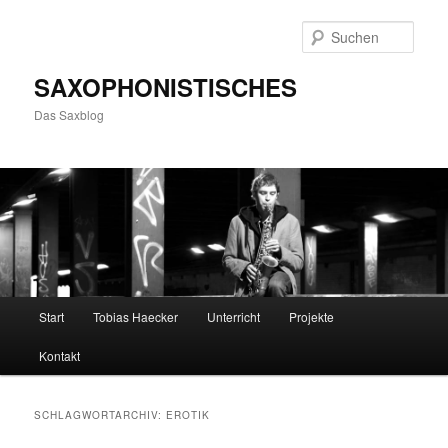
Zum
Zum
primären
sekundären
Such
Inhalt
Inhalt
springen
springen
SAXOPHONISTISCHES
Das Saxblog
Hauptmenü
Start
Tobias Haecker
Unterricht
Projekte
Kontakt
SCHLAGWORTARCHIV:
EROTIK