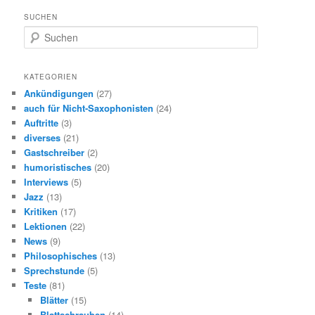
SUCHEN
S
u
c
h
KATEGORIEN
e
Ankündigungen
(27)
n
auch für Nicht-Saxophonisten
(24)
Auftritte
(3)
diverses
(21)
Gastschreiber
(2)
humoristisches
(20)
Interviews
(5)
Jazz
(13)
Kritiken
(17)
Lektionen
(22)
News
(9)
Philosophisches
(13)
Sprechstunde
(5)
Teste
(81)
Blätter
(15)
Blattschrauben
(14)