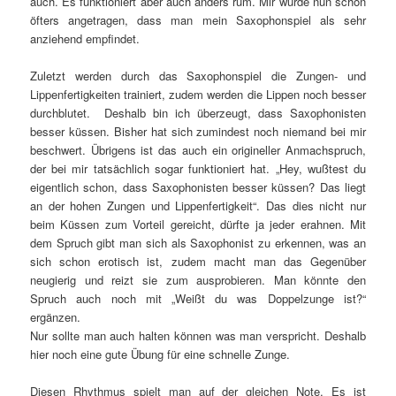
auch. Es funktioniert aber auch anders rum. Mir wurde nun schon
öfters angetragen, dass man mein Saxophonspiel als sehr
anziehend empfindet.
Zuletzt werden durch das Saxophonspiel die Zungen- und
Lippenfertigkeiten trainiert, zudem werden die Lippen noch besser
durchblutet. Deshalb bin ich überzeugt, dass Saxophonisten
besser küssen. Bisher hat sich zumindest noch niemand bei mir
beschwert. Übrigens ist das auch ein origineller Anmachspruch,
der bei mir tatsächlich sogar funktioniert hat. „Hey, wußtest du
eigentlich schon, dass Saxophonisten besser küssen? Das liegt
an der hohen Zungen und Lippenfertigkeit“. Das dies nicht nur
beim Küssen zum Vorteil gereicht, dürfte ja jeder erahnen. Mit
dem Spruch gibt man sich als Saxophonist zu erkennen, was an
sich schon erotisch ist, zudem macht man das Gegenüber
neugierig und reizt sie zum ausprobieren. Man könnte den
Spruch auch noch mit „Weißt du was Doppelzunge ist?“
ergänzen.
Nur sollte man auch halten können was man verspricht. Deshalb
hier noch eine gute Übung für eine schnelle Zunge.
Diesen Rhythmus spielt man auf der gleichen Note. Es ist