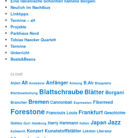
Eine italienische Schönheit namens Borgani
Neulich im Nachtbus
Linktipps
Termine – alt
Projekte
Parkhaus Nord
Tobias Haecker Quartett
Termine
Unterricht
Beats&Beans
CLOUD
Anfänger
Alt
B.Air
Aizen
Anekdote
Atmung
Bissplatte
Blattschraube
Blätter
Borgani
Blattbearbeitung
Bremen
Fiberreed
Cannonball
Brancher
Expression
Forestone
Frankfurt
Francouis Louis
Geschichte
Jazz
Japan
Harry Hartmann
Gottsu
Gurt
Hamburg
Italien
Konzert
Kunststoffblätter
Lektion
Literatur
Keilwerth