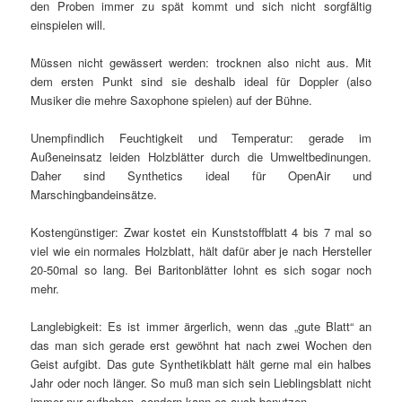
den Proben immer zu spät kommt und sich nicht sorgfältig
einspielen will.
Müssen nicht gewässert werden: trocknen also nicht aus. Mit
dem ersten Punkt sind sie deshalb ideal für Doppler (also
Musiker die mehre Saxophone spielen) auf der Bühne.
Unempfindlich Feuchtigkeit und Temperatur: gerade im
Außeneinsatz leiden Holzblätter durch die Umweltbedinungen.
Daher sind Synthetics ideal für OpenAir und
Marschingbandeinsätze.
Kostengünstiger: Zwar kostet ein Kunststoffblatt 4 bis 7 mal so
viel wie ein normales Holzblatt, hält dafür aber je nach Hersteller
20-50mal so lang. Bei Baritonblätter lohnt es sich sogar noch
mehr.
Langlebigkeit: Es ist immer ärgerlich, wenn das „gute Blatt“ an
das man sich gerade erst gewöhnt hat nach zwei Wochen den
Geist aufgibt. Das gute Synthetikblatt hält gerne mal ein halbes
Jahr oder noch länger. So muß man sich sein Lieblingsblatt nicht
immer nur aufheben, sondern kann es auch benutzen.