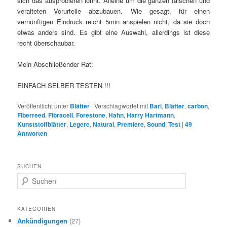
sich das ausprobieren lohnt. Alleine um die ganzen falschen und
veralteten Vorurteile abzubauen. Wie gesagt, für einen
vernünftigen Eindruck reicht 5min anspielen nicht, da sie doch
etwas anders sind. Es gibt eine Auswahl, allerdings ist diese
recht überschaubar.
Mein Abschließender Rat:
EINFACH SELBER TESTEN !!!
Veröffentlicht unter
Blätter
|
Verschlagwortet mit
Bari
,
Blätter
,
carbon
,
Fiberreed
,
Fibracell
,
Forestone
,
Hahn
,
Harry Hartmann
,
Kunststoffblätter
,
Legere
,
Natural
,
Premiere
,
Sound
,
Test
|
49
Antworten
SUCHEN
S
u
c
h
KATEGORIEN
e
Ankündigungen
(27)
n