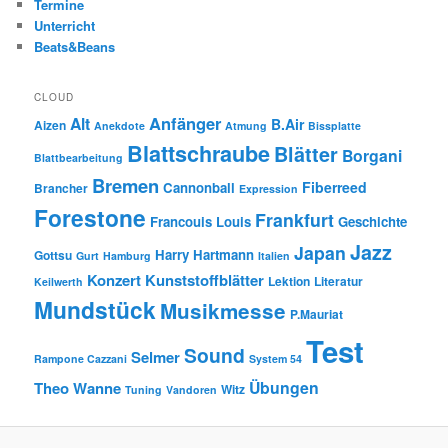
Termine
Unterricht
Beats&Beans
CLOUD
Anfänger
Alt
B.Air
Aizen
Anekdote
Atmung
Bissplatte
Blattschraube
Blätter
Borgani
Blattbearbeitung
Bremen
Fiberreed
Cannonball
Brancher
Expression
Forestone
Frankfurt
Francouis Louis
Geschichte
Jazz
Japan
Harry Hartmann
Gottsu
Gurt
Hamburg
Italien
Konzert
Kunststoffblätter
Lektion
Literatur
Keilwerth
Mundstück
Musikmesse
P.Mauriat
Test
Sound
Selmer
Rampone Cazzani
System 54
Übungen
Theo Wanne
Witz
Tuning
Vandoren