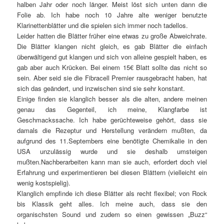
halben Jahr oder noch länger. Meist löst sich unten dann die
Folie ab. Ich habe noch 10 Jahre alte weniger benutzte
Klarinettenblätter und die spielen sich immer noch tadellos.
Leider hatten die Blätter früher eine etwas zu große Abweichrate.
Die Blätter klangen nicht gleich, es gab Blätter die einfach
überwältigend gut klangen und sich von alleine gespielt haben, es
gab aber auch Krücken. Bei einem 15€ Blatt sollte das nicht so
sein. Aber seid sie die Fibracell Premier rausgebracht haben, hat
sich das geändert, und inzwischen sind sie sehr konstant.
Einige finden sie klanglich besser als die alten, andere meinen
genau das Gegenteil, ich meine, Klangfarbe ist
Geschmackssache. Ich habe gerüchteweise gehört, dass sie
damals die Rezeptur und Herstellung verändern mußten, da
aufgrund des 11.Septembers eine benötigte Chemikalie in den
USA unzulässig wurde und sie deshalb umsteigen
mußten.Nachberarbeiten kann man sie auch, erfordert doch viel
Erfahrung und experimentieren bei diesen Blättern (vielleicht ein
wenig kostspielig).
Klanglich empfinde ich diese Blätter als recht flexibel; von Rock
bis Klassik geht alles. Ich meine auch, dass sie den
organischsten Sound und zudem so einen gewissen „Buzz“