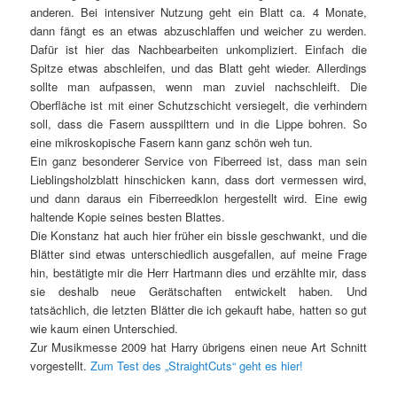
anderen. Bei intensiver Nutzung geht ein Blatt ca. 4 Monate,
dann fängt es an etwas abzuschlaffen und weicher zu werden.
Dafür ist hier das Nachbearbeiten unkompliziert. Einfach die
Spitze etwas abschleifen, und das Blatt geht wieder. Allerdings
sollte man aufpassen, wenn man zuviel nachschleift. Die
Oberfläche ist mit einer Schutzschicht versiegelt, die verhindern
soll, dass die Fasern ausspilttern und in die Lippe bohren. So
eine mikroskopische Fasern kann ganz schön weh tun.
Ein ganz besonderer Service von Fiberreed ist, dass man sein
Lieblingsholzblatt hinschicken kann, dass dort vermessen wird,
und dann daraus ein Fiberreedklon hergestellt wird. Eine ewig
haltende Kopie seines besten Blattes.
Die Konstanz hat auch hier früher ein bissle geschwankt, und die
Blätter sind etwas unterschiedlich ausgefallen, auf meine Frage
hin, bestätigte mir die Herr Hartmann dies und erzählte mir, dass
sie deshalb neue Gerätschaften entwickelt haben. Und
tatsächlich, die letzten Blätter die ich gekauft habe, hatten so gut
wie kaum einen Unterschied.
Zur Musikmesse 2009 hat Harry übrigens einen neue Art Schnitt
vorgestellt.
Zum Test des „StraightCuts“ geht es hier!