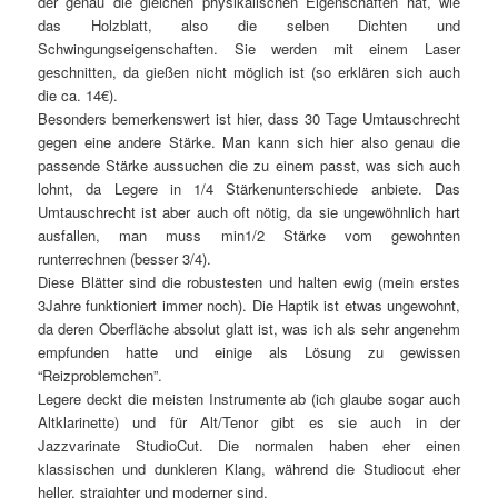
der genau die gleichen physikalischen Eigenschaften hat, wie
das Holzblatt, also die selben Dichten und
Schwingungseigenschaften. Sie werden mit einem Laser
geschnitten, da gießen nicht möglich ist (so erklären sich auch
die ca. 14€).
Besonders bemerkenswert ist hier, dass 30 Tage Umtauschrecht
gegen eine andere Stärke. Man kann sich hier also genau die
passende Stärke aussuchen die zu einem passt, was sich auch
lohnt, da Legere in 1/4 Stärkenunterschiede anbiete. Das
Umtauschrecht ist aber auch oft nötig, da sie ungewöhnlich hart
ausfallen, man muss min1/2 Stärke vom gewohnten
runterrechnen (besser 3/4).
Diese Blätter sind die robustesten und halten ewig (mein erstes
3Jahre funktioniert immer noch). Die Haptik ist etwas ungewohnt,
da deren Oberfläche absolut glatt ist, was ich als sehr angenehm
empfunden hatte und einige als Lösung zu gewissen
“Reizproblemchen”.
Legere deckt die meisten Instrumente ab (ich glaube sogar auch
Altklarinette) und für Alt/Tenor gibt es sie auch in der
Jazzvarinate StudioCut. Die normalen haben eher einen
klassischen und dunkleren Klang, während die Studiocut eher
heller, straighter und moderner sind.