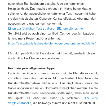
natürlichen Bambusfasern besteht. Also ein natürliches
Holzplasikblatt. Das macht sich auch im Klang bemerkbar, ein
schöner runder ausgeglichener natürlicher Ton, insgeammt haben
sie den klassischsten Klang der Kunststoffblätter. Aber man darf
gespannt sein, was da noch so kommt.
Einen ausführlichen Test zu diesen Blättern gibt es hier
.
Seit 2012 gibt es auch einen „unfiled“ Cut, der deutlich jazziger
ist und mehr Power und Charakter hat.
https://saxophonistisches.de/die-neuen-forestone-unfiled-blatter/
Für mich persönlich ist Forestone mein Favorit, weshalb ich sie
auch mit voller Überzeugung endorse.
Noch ein paar allgemeine Tipps
Es ist immer ärgerlich, wenn man sich mit der Blattstärke vertut,
vor allem wenn das Blatt über 14 Euro kostet. Meist fallen die
Kunststoffblätter etwas härter aus. Das liegt daran, dass die
Särke angaben mit neuen Holzblättern verglichen werden. Da die
Kunststoffblätter nicht nachgeben, sollte man, wenn man sonst
3er spielt, es eher mit einer 2,5 probieren.
Hier eine
Vergleichstabelle
, die halbwegs stimmt und recht ausführlich ist.