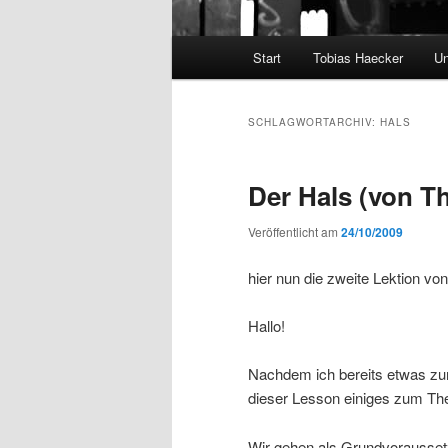
Hauptmenü
Start
Tobias Haecker
Un
SCHLAGWORTARCHIV:
HALS
Der Hals (von T
Veröffentlicht am
24/10/2009
hier nun die zweite Lektion von
Hallo!
Nachdem ich bereits etwas z
dieser Lesson einiges zum Th
Wir gehen als Grundvoraussetz