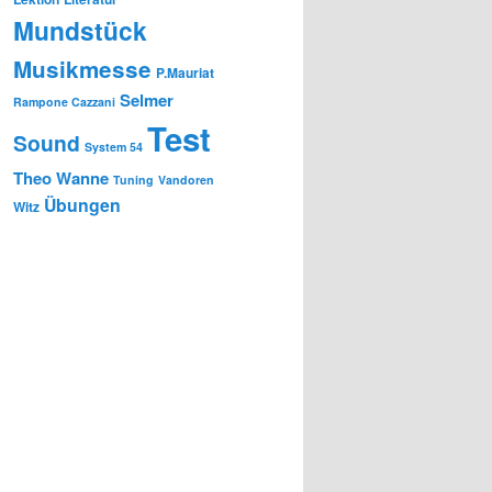
Mundstück
Musikmesse
P.Mauriat
Selmer
Rampone Cazzani
Test
Sound
System 54
Theo Wanne
Tuning
Vandoren
Übungen
Witz