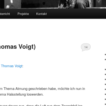
terricht
Projekte
Kontakt
homas Voigt)
14
Thomas Voigt
:
um Thema Atmung geschrieben habe, möchte ich nun in
ema Halsstellung loswerden.
ung davon aus, dass die Luft aus dem Zwerchfell ins