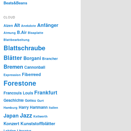
Beats&Beans
CLOUD
Anfänger
Alt
Aizen
Anekdote
B.Air
Atmung
Bissplatte
Blattbearbeitung
Blattschraube
Blätter
Borgani
Brancher
Bremen
Cannonball
Fiberreed
Expression
Forestone
Frankfurt
Francouis Louis
Geschichte
Gottsu
Gurt
Harry Hartmann
Hamburg
Italien
Jazz
Japan
Keilwerth
Konzert
Kunststoffblätter
Lektion
Literatur