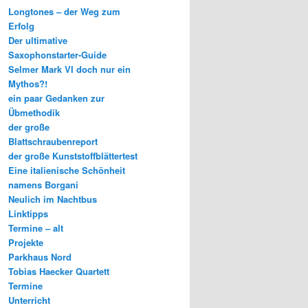
Longtones – der Weg zum
Erfolg
Der ultimative
Saxophonstarter-Guide
Selmer Mark VI doch nur ein
Mythos?!
ein paar Gedanken zur
Übmethodik
der große
Blattschraubenreport
der große Kunststoffblättertest
Eine italienische Schönheit
namens Borgani
Neulich im Nachtbus
Linktipps
Termine – alt
Projekte
Parkhaus Nord
Tobias Haecker Quartett
Termine
Unterricht