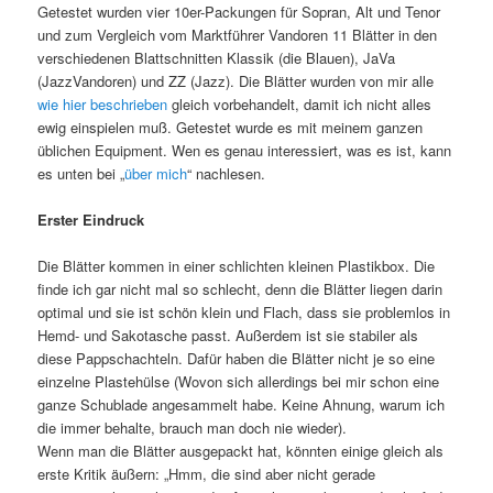
Getestet wurden vier 10er-Packungen für Sopran, Alt und Tenor
und zum Vergleich vom Marktführer Vandoren 11 Blätter in den
verschiedenen Blattschnitten Klassik (die Blauen), JaVa
(JazzVandoren) und ZZ (Jazz). Die Blätter wurden von mir alle
wie hier beschrieben
gleich vorbehandelt, damit ich nicht alles
ewig einspielen muß. Getestet wurde es mit meinem ganzen
üblichen Equipment. Wen es genau interessiert, was es ist, kann
es unten bei „
über mich
“ nachlesen.
Erster Eindruck
Die Blätter kommen in einer schlichten kleinen Plastikbox. Die
finde ich gar nicht mal so schlecht, denn die Blätter liegen darin
optimal und sie ist schön klein und Flach, dass sie problemlos in
Hemd- und Sakotasche passt. Außerdem ist sie stabiler als
diese Pappschachteln. Dafür haben die Blätter nicht je so eine
einzelne Plastehülse (Wovon sich allerdings bei mir schon eine
ganze Schublade angesammelt habe. Keine Ahnung, warum ich
die immer behalte, brauch man doch nie wieder).
Wenn man die Blätter ausgepackt hat, könnten einige gleich als
erste Kritik äußern: „Hmm, die sind aber nicht gerade