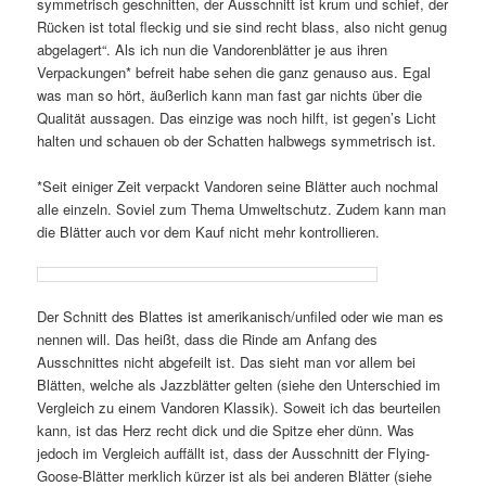
symmetrisch geschnitten, der Ausschnitt ist krum und schief, der
Rücken ist total fleckig und sie sind recht blass, also nicht genug
abgelagert“. Als ich nun die Vandorenblätter je aus ihren
Verpackungen* befreit habe sehen die ganz genauso aus. Egal
was man so hört, äußerlich kann man fast gar nichts über die
Qualität aussagen. Das einzige was noch hilft, ist gegen’s Licht
halten und schauen ob der Schatten halbwegs symmetrisch ist.
*Seit einiger Zeit verpackt Vandoren seine Blätter auch nochmal
alle einzeln. Soviel zum Thema Umweltschutz. Zudem kann man
die Blätter auch vor dem Kauf nicht mehr kontrollieren.
Der Schnitt des Blattes ist amerikanisch/unfiled oder wie man es
nennen will. Das heißt, dass die Rinde am Anfang des
Ausschnittes nicht abgefeilt ist. Das sieht man vor allem bei
Blätten, welche als Jazzblätter gelten (siehe den Unterschied im
Vergleich zu einem Vandoren Klassik). Soweit ich das beurteilen
kann, ist das Herz recht dick und die Spitze eher dünn. Was
jedoch im Vergleich auffällt ist, dass der Ausschnitt der Flying-
Goose-Blätter merklich kürzer ist als bei anderen Blätter (siehe