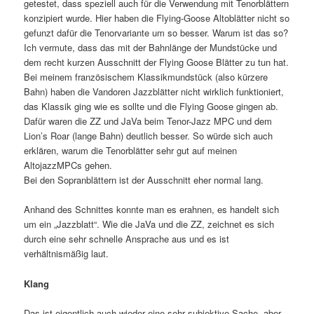
getestet, dass speziell auch für die Verwendung mit Tenorblättern
konzipiert wurde. Hier haben die Flying-Goose Altoblätter nicht so
gefunzt dafür die Tenorvariante um so besser. Warum ist das so?
Ich vermute, dass das mit der Bahnlänge der Mundstücke und
dem recht kurzen Ausschnitt der Flying Goose Blätter zu tun hat.
Bei meinem französischem Klassikmundstück (also kürzere
Bahn) haben die Vandoren Jazzblätter nicht wirklich funktioniert,
das Klassik ging wie es sollte und die Flying Goose gingen ab.
Dafür waren die ZZ und JaVa beim Tenor-Jazz MPC und dem
Lion’s Roar (lange Bahn) deutlich besser. So würde sich auch
erklären, warum die Tenorblätter sehr gut auf meinen
AltojazzMPCs gehen.
Bei den Sopranblättern ist der Ausschnitt eher normal lang.
Anhand des Schnittes konnte man es erahnen, es handelt sich
um ein „Jazzblatt“. Wie die JaVa und die ZZ, zeichnet es sich
durch eine sehr schnelle Ansprache aus und es ist
verhältnismäßig laut.
Klang
Das ist eigentlich auch wieder eine sehr subjektive Sache, aber