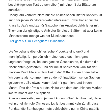
beschönigenden Test zu schreiben) mir einen Satz Blätter zu
schicken.
Reedguard vertreibt nicht nur die chinesischen Blätter sondern ist
auch für jeden Vandorenspieler interessant. Zwar hat er nur die
Klassik, JaVa und ZZ für Saxophon im Angebot dafür ist er mit
Thomann der günstigste Anbieter für diese Blätter, hat aber keine
Mindestbestellmenge wie der Musikhausriese.
Hier geht’s zum Reedguard-Onlineshop
.
Die Vorbehalte über chinesische Produkte sind groß und
mannigfaltig. Ich persönlich meine, dass das nicht ganz
ungerechtfertigt ist, bei den ganzen Geschichten, die durch die
Nachrichten geisterten, und der meist schlechten Qualität der
meisten Produkte aus dem Reich der Mitte. In den Foren habe
ich bereits als Kommentare zu den Chinablättern schon Sachen
gelesen wie „So etwas kommt bei mir gar nicht erst in den
Mund“. Das der Preis nur die Hälfte von dem der üblichen Marken
kostet macht auch skeptisch.
Aber andererseits, wenn jemand Ahnung über Bambus hat, dann
wahrscheinlich die Chinesen. Es ist bestimmt kein Zufall, dass
Pandas, die Bambusgourmets schlechthin, nur in China natürlich