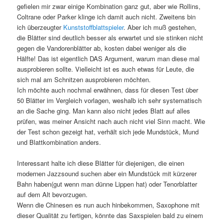
gefielen mir zwar einige Kombination ganz gut, aber wie Rollins,
Coltrane oder Parker klinge ich damit auch nicht. Zweitens bin
ich überzeugter
Kunststoffblattspieler
. Aber ich muß gestehen,
die Blätter sind deutlich besser als erwartet und sie stinken nicht
gegen die Vandorenblätter ab, kosten dabei weniger als die
Hälfte! Das ist eigentlich DAS Argument, warum man diese mal
ausprobieren sollte. Vielleicht ist es auch etwas für Leute, die
sich mal am Schnitzen ausprobieren möchten.
Ich möchte auch nochmal erwähnen, dass für diesen Test über
50 Blätter im Vergleich vorlagen, weshalb ich sehr systematisch
an die Sache ging. Man kann also nicht jedes Blatt auf alles
prüfen, was meiner Ansicht nach auch nicht viel Sinn macht. Wie
der Test schon gezeigt hat, verhält sich jede Mundstück, Mund
und Blattkombination anders.
Interessant halte ich diese Blätter für diejenigen, die einen
modernen Jazzsound suchen aber ein Mundstück mit kürzerer
Bahn haben(gut wenn man dünne Lippen hat) oder Tenorblatter
auf dem Alt bevorzugen.
Wenn die Chinesen es nun auch hinbekommen, Saxophone mit
dieser Qualität zu fertigen, könnte das Saxspielen bald zu einem