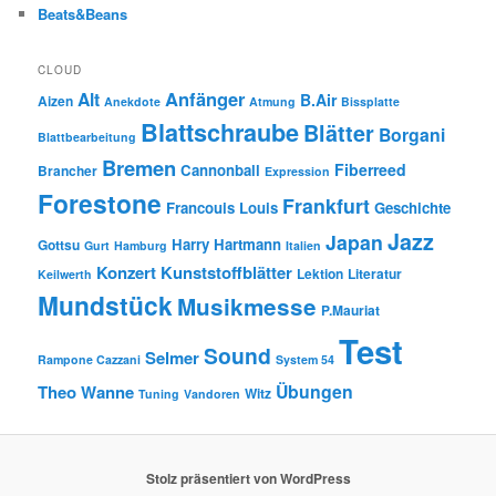
Beats&Beans
CLOUD
Anfänger
Alt
B.Air
Aizen
Anekdote
Atmung
Bissplatte
Blattschraube
Blätter
Borgani
Blattbearbeitung
Bremen
Fiberreed
Cannonball
Brancher
Expression
Forestone
Frankfurt
Francouis Louis
Geschichte
Jazz
Japan
Harry Hartmann
Gottsu
Gurt
Hamburg
Italien
Konzert
Kunststoffblätter
Lektion
Literatur
Keilwerth
Mundstück
Musikmesse
P.Mauriat
Test
Sound
Selmer
Rampone Cazzani
System 54
Übungen
Theo Wanne
Witz
Tuning
Vandoren
Stolz präsentiert von WordPress