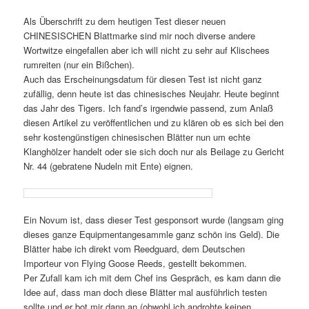
Als Überschrift zu dem heutigen Test dieser neuen
CHINESISCHEN Blattmarke sind mir noch diverse andere
Wortwitze eingefallen aber ich will nicht zu sehr auf Klischees
rumreiten (nur ein Bißchen).
Auch das Erscheinungsdatum für diesen Test ist nicht ganz
zufällig, denn heute ist das chinesisches Neujahr. Heute beginnt
das Jahr des Tigers. Ich fand’s irgendwie passend, zum Anlaß
diesen Artikel zu veröffentlichen und zu klären ob es sich bei den
sehr kostengünstigen chinesischen Blätter nun um echte
Klanghölzer handelt oder sie sich doch nur als Beilage zu Gericht
Nr. 44 (gebratene Nudeln mit Ente) eignen.
Ein Novum ist, dass dieser Test gesponsort wurde (langsam ging
dieses ganze Equipmentangesammle ganz schön ins Geld). Die
Blätter habe ich direkt vom Reedguard, dem Deutschen
Importeur von Flying Goose Reeds, gestellt bekommen.
Per Zufall kam ich mit dem Chef ins Gespräch, es kam dann die
Idee auf, dass man doch diese Blätter mal ausführlich testen
sollte und er bot mir dann an (obwohl ich androhte keinen