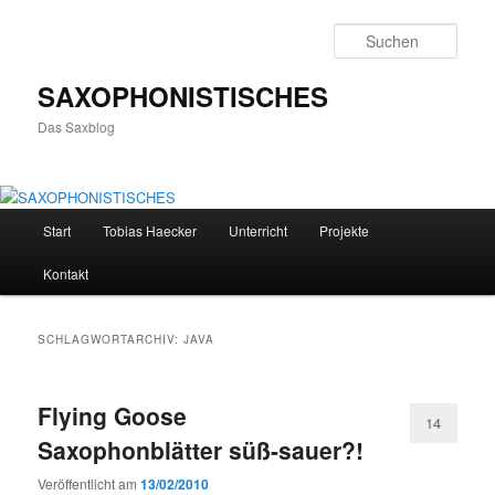
Zum
Zum
primären
sekundären
Such
Inhalt
Inhalt
springen
springen
SAXOPHONISTISCHES
Das Saxblog
Hauptmenü
Start
Tobias Haecker
Unterricht
Projekte
Kontakt
SCHLAGWORTARCHIV:
JAVA
Flying Goose
14
Saxophonblätter süß-sauer?!
Veröffentlicht am
13/02/2010