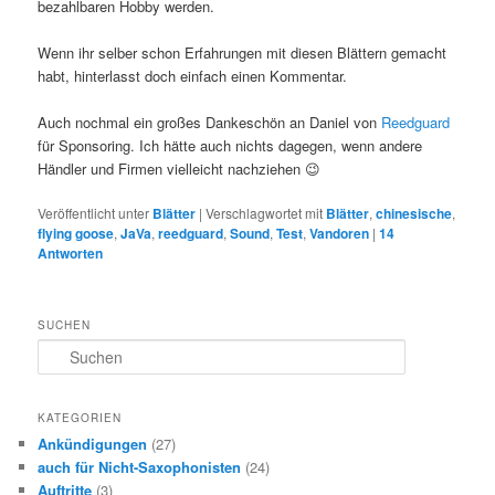
bezahlbaren Hobby werden.
Wenn ihr selber schon Erfahrungen mit diesen Blättern gemacht
habt, hinterlasst doch einfach einen Kommentar.
Auch nochmal ein großes Dankeschön an Daniel von
Reedguard
für Sponsoring. Ich hätte auch nichts dagegen, wenn andere
Händler und Firmen vielleicht nachziehen 😉
Veröffentlicht unter
Blätter
|
Verschlagwortet mit
Blätter
,
chinesische
,
flying goose
,
JaVa
,
reedguard
,
Sound
,
Test
,
Vandoren
|
14
Antworten
SUCHEN
S
u
c
h
KATEGORIEN
e
Ankündigungen
(27)
n
auch für Nicht-Saxophonisten
(24)
Auftritte
(3)