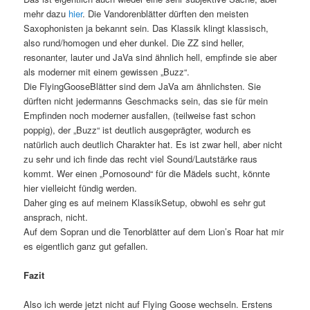
mehr dazu
hier
. Die Vandorenblätter dürften den meisten
Saxophonisten ja bekannt sein. Das Klassik klingt klassisch,
also rund/homogen und eher dunkel. Die ZZ sind heller,
resonanter, lauter und JaVa sind ähnlich hell, empfinde sie aber
als moderner mit einem gewissen „Buzz“.
Die FlyingGooseBlätter sind dem JaVa am ähnlichsten. Sie
dürften nicht jedermanns Geschmacks sein, das sie für mein
Empfinden noch moderner ausfallen, (teilweise fast schon
poppig), der „Buzz“ ist deutlich ausgeprägter, wodurch es
natürlich auch deutlich Charakter hat. Es ist zwar hell, aber nicht
zu sehr und ich finde das recht viel Sound/Lautstärke raus
kommt. Wer einen „Pornosound“ für die Mädels sucht, könnte
hier vielleicht fündig werden.
Daher ging es auf meinem KlassikSetup, obwohl es sehr gut
ansprach, nicht.
Auf dem Sopran und die Tenorblätter auf dem Lion’s Roar hat mir
es eigentlich ganz gut gefallen.
Fazit
Also ich werde jetzt nicht auf Flying Goose wechseln. Erstens