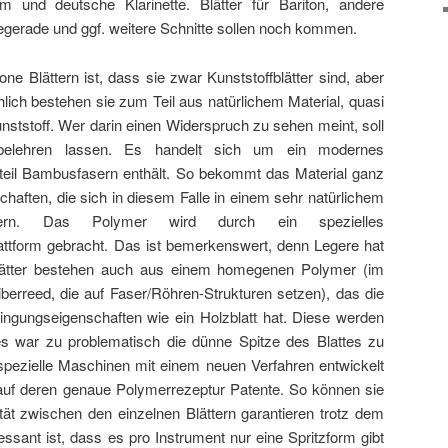
 und deutsche Klarinette. Blätter für Bariton, andere
kegerade und ggf. weitere Schnitte sollen noch kommen.
e Blättern ist, dass sie zwar Kunststoffblätter sind, aber
ch bestehen sie zum Teil aus natürlichem Material, quasi
nststoff. Wer darin einen Widerspruch zu sehen meint, soll
belehren lassen. Es handelt sich um ein modernes
eil Bambusfasern enthält. So bekommt das Material ganz
chaften, die sich in diesem Falle in einem sehr natürlichem
ußern. Das Polymer wird durch ein spezielles
attform gebracht. Das ist bemerkenswert, denn Legere hat
Blätter bestehen auch aus einem homegenen Polymer (im
berreed, die auf Faser/Röhren-Strukturen setzen), das die
ingungseigenschaften wie ein Holzblatt hat. Diese werden
es war zu problematisch die dünne Spitze des Blattes zu
 spezielle Maschinen mit einem neuen Verfahren entwickelt
 auf deren genaue Polymerrezeptur Patente. So können sie
ät zwischen den einzelnen Blättern garantieren trotz dem
ressant ist, dass es pro Instrument nur eine Spritzform gibt