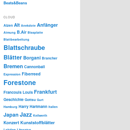
Beats&Beans
CLOUD
Anfänger
Alt
Aizen
Anekdote
B.Air
Atmung
Bissplatte
Blattbearbeitung
Blattschraube
Blätter
Borgani
Brancher
Bremen
Cannonball
Fiberreed
Expression
Forestone
Frankfurt
Francouis Louis
Geschichte
Gottsu
Gurt
Harry Hartmann
Hamburg
Italien
Jazz
Japan
Keilwerth
Konzert
Kunststoffblätter
Lektion
Literatur