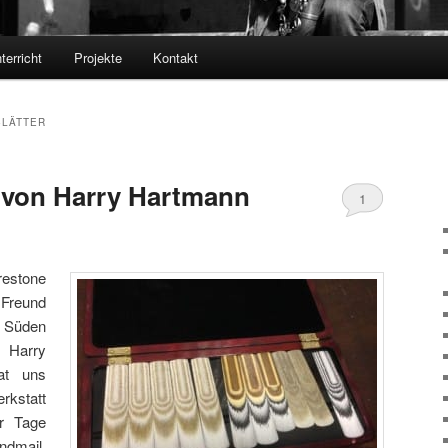
terricht
Projekte
Kontakt
BLÄTTER
 von Harry Hartmann
1
restone
 Freund
 Süden
 Harry
at uns
rkstatt
r Tage
ndmail,