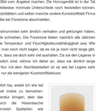
s Bild vom Angebot machen. Die Homogenität ist in der Tat
teilweise minimale Unterschiede noch feststellen können,
Holzblättern und selbst manche andere Kunststoffblatt Firma
ibe bei Forestone abschneiden.
 Instrumenten sehr ähnlich verhalten und geklungen haben,
lle schreiben. Die Forestone bieten natürlich alle üblichen
 wie Temperatur- und Feuchtigkeitsunabhängigkeit usw. Wie
nn man noch nicht sagen, da es sie ja noch nicht lange gibt.
n, dass sie doch sehr viel aushalten. Da sie den Legeres in
hnlich sind, nehme ich daher an, dass sie ähnlich lange
. Nur mit dem Nachbearbeiten ist es wie bei Legere sehr
nur die wenigsten Kunststoffblattuser.
fort top, wobei ich wie bei
lzeit meine zu bemerken.
eratur bringen, aber das
ch die Hosentasche
remeren Spielarten wie