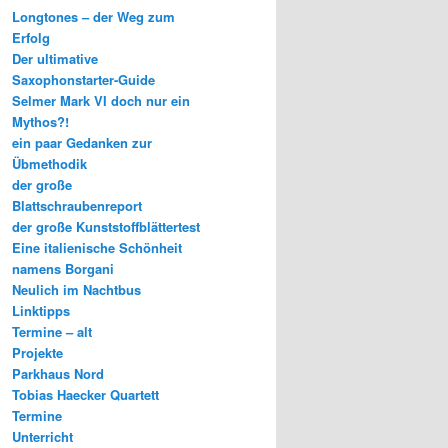
Longtones – der Weg zum
Erfolg
Der ultimative
Saxophonstarter-Guide
Selmer Mark VI doch nur ein
Mythos?!
ein paar Gedanken zur
Übmethodik
der große
Blattschraubenreport
der große Kunststoffblättertest
Eine italienische Schönheit
namens Borgani
Neulich im Nachtbus
Linktipps
Termine – alt
Projekte
Parkhaus Nord
Tobias Haecker Quartett
Termine
Unterricht