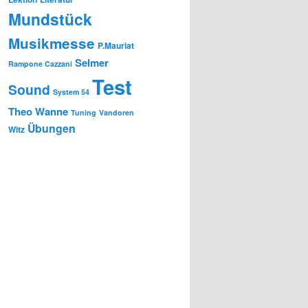
Mundstück
Musikmesse
P.Mauriat
Selmer
Rampone Cazzani
Test
Sound
System 54
Theo Wanne
Tuning
Vandoren
Übungen
Witz