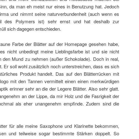
 Sinn, da man eh meist nur eines in Benutzung hat. Jedoch
Firma und nimmt seine naturverbundenheit (auch wenn es
eil des Polymers ist) sehr ernst und hat deshalb zur
üll sich dagegen entschieden.
raune Farbe der Blätter auf der Homepage gesehen habe,
es nicht unbedingt meine Lieblingsfarbe ist und sie nicht
in den Mund zu nehmen (außer Schokolade). Doch in real,
ut. Er soll wohl zusätzlich noch unterstreichen, dass es sich
türliches Produkt handelt. Das auf den Blätterrücken mit
elogo mit den Tannen vermittelt einen einen merkwürdigen
ik erinner sehr an die der Legere Blätter. Also sehr glatt.
 angenehm an der Lippe, da mir Holz und die Fasrigkeit der
anchmal als eher unangenehm empfinde. Zudem sind die
tter für alle meine Saxophone und Klarinette bekommen,
ken und teilweise sogar bestimmte Stärken doppelt. So