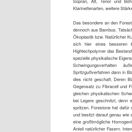
Sopran, Alt, Tenor und Böhm
Klarinettenarten, weitere Stär
Das besondere an den Foreston
dennoch aus Bambus. Tatsächli
Ökoplastik bzw. Natürlicher Ku
sich hier eines besseren 
Hightechpolymer das Bestandt
spezielle physikalische Eigens
Schwingungsverhalten ä
Spritzgußverfahren dann in Bl
dies nicht geschaft. Deren 
Gegensatz zu Fibracell und Fi
gleichen physikalischen Schw
bei Legere geschnitzt, denn 
spritzen. Forestone hat dafür
und besitzt darauf genau wie
eine großtmögliche Homogenit
Anteil natürlicher Fasern. Inte