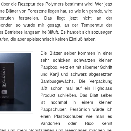
 über die Rezeptur des Polymers bestimmt wird. Wer jetzt
re Blätter von Forestone liegen hat, so wie ich gerade, wird
rbstufen feststellen. Das liegt jetzt nicht an der
onder, so wurde mir gesagt, an der Temperatur der
s Betriebes langsam heißläuft. Es handelt sich sozusagen
en, die aber spieltechnisch keinen Einfluß haben.
Die Blätter selber kommen in einer
sehr schicken schwarzen kleinen
Pappbox, verziert mit silberner Schrift
und Kanji und schwarz abgesetzten
Bambusgewächs. Die Verpackung
läßt schon mal auf ein Highclass
Produkt schließen. Das Blatt selber
ist nochmal in einem kleinen
Pappschuber. Persönlich würde ich
einen Plastikschuber wie man es
Vandorren oder Rico kennt
alten und mehr Schutzbieten und Reedcases machen bei