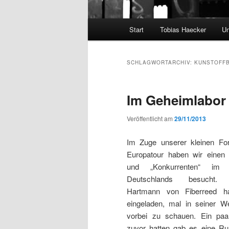
Hauptmenü
Start
Tobias Haecker
Un
SCHLAGWORTARCHIV:
KUNSTOFF
Im Geheimlabor
Veröffentlicht am
29/11/2013
Im Zuge unserer kleinen Fo
Europatour haben wir einen
und „Konkurrenten“ im
Deutschlands besucht.
Hartmann von Fiberreed h
eingeladen, mal in seiner We
vorbei zu schauen. Ein paa
zuvor hatten gab es eine Ru