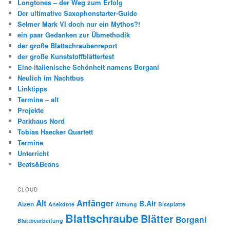
Longtones – der Weg zum Erfolg
Der ultimative Saxophonstarter-Guide
Selmer Mark VI doch nur ein Mythos?!
ein paar Gedanken zur Übmethodik
der große Blattschraubenreport
der große Kunststoffblättertest
Eine italienische Schönheit namens Borgani
Neulich im Nachtbus
Linktipps
Termine – alt
Projekte
Parkhaus Nord
Tobias Haecker Quartett
Termine
Unterricht
Beats&Beans
CLOUD
Anfänger
Alt
B.Air
Aizen
Anekdote
Atmung
Bissplatte
Blattschraube
Blätter
Borgani
Blattbearbeitung