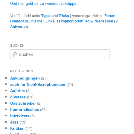
Und hier geht es zu weiteren Linktipps.
Veröffentlicht unter
Tipps und Tricks
|
Verschlagwortet mit
Forum
,
Homepage
,
Internet
,
Links
,
saxophonforum
,
sotw
,
Webseiten
|
7
Antworten
SUCHEN
S
u
c
h
KATEGORIEN
e
Ankündigungen
(27)
n
auch für Nicht-Saxophonisten
(24)
Auftritte
(3)
diverses
(21)
Gastschreiber
(2)
humoristisches
(20)
Interviews
(5)
Jazz
(13)
Kritiken
(17)