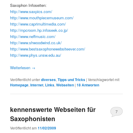
Saxophon Infoseiten:
http://www.saxpics.com/
http://www.mouthpiecemuseum.com/
http://www.caprimultimedia.com/
http://mpcroom.hp.infoseek.co.jp/
http://www.neffmusic.com/
http://www.shwoodwind.co.uk/
http://www.bestsaxophonewebsiteever.com/
http://www.phys.unsw.edu.au/
Weiterlesen
→
Veröffentlicht unter
diverses
,
Tipps und Tricks
|
Verschlagwortet mit
Homepage
,
Internet
,
Links
,
Webseiten
|
18
Antworten
kennenswerte Webseiten für
7
Saxophonisten
Veröffentlicht am
11/02/2009