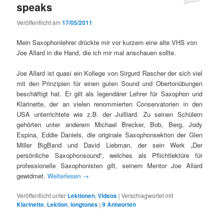
speaks
Veröffentlicht am
17/05/2011
Mein Saxophonlehrer drückte mir vor kurzem eine alte VHS von
Joe Allard in die Hand, die ich mir mal anschauen sollte.
Joe Allard ist quasi ein Kollege von Sirgurd Rascher der sich viel
mit den Prinzipien für einen guten Sound und Obertonübungen
beschäftigt hat. Er gilt als legendärer Lehrer für Saxophon und
Klarinette, der an vielen renommierten Conservatorien in den
USA unterrichtete wie z.B. der Juilliard. Zu seinen Schülern
gehörten unter anderem Michael Brecker, Bob, Berg, Jody
Espina, Eddie Daniels, die originale Saxophonsektion der Glen
Miller BigBand und David Liebman, der sein Werk „Der
persönliche Saxophonsound“, welches als Pflichtlektüre für
professionelle Saxophonisten gilt, seinem Mentor Joe Allard
gewidmet.
Weiterlesen
→
Veröffentlicht unter
Lektionen
,
Videos
|
Verschlagwortet mit
Klarinette
,
Lektion
,
longtones
|
9
Antworten