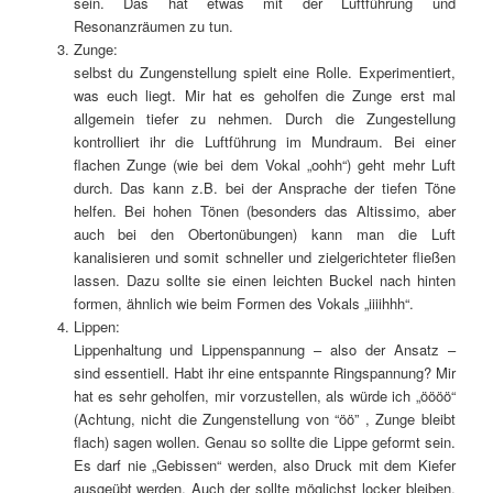
sein. Das hat etwas mit der Luftführung und
Resonanzräumen zu tun.
Zunge:
selbst du Zungenstellung spielt eine Rolle. Experimentiert,
was euch liegt. Mir hat es geholfen die Zunge erst mal
allgemein tiefer zu nehmen. Durch die Zungestellung
kontrolliert ihr die Luftführung im Mundraum. Bei einer
flachen Zunge (wie bei dem Vokal „oohh“) geht mehr Luft
durch. Das kann z.B. bei der Ansprache der tiefen Töne
helfen. Bei hohen Tönen (besonders das Altissimo, aber
auch bei den Obertonübungen) kann man die Luft
kanalisieren und somit schneller und zielgerichteter fließen
lassen. Dazu sollte sie einen leichten Buckel nach hinten
formen, ähnlich wie beim Formen des Vokals „iiiihhh“.
Lippen:
Lippenhaltung und Lippenspannung – also der Ansatz –
sind essentiell. Habt ihr eine entspannte Ringspannung? Mir
hat es sehr geholfen, mir vorzustellen, als würde ich „öööö“
(Achtung, nicht die Zungenstellung von “öö” , Zunge bleibt
flach) sagen wollen. Genau so sollte die Lippe geformt sein.
Es darf nie „Gebissen“ werden, also Druck mit dem Kiefer
ausgeübt werden. Auch der sollte möglichst locker bleiben.