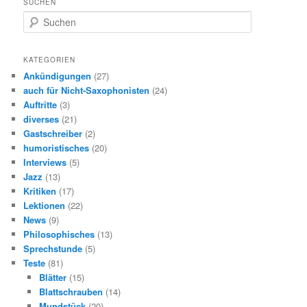
SUCHEN
S
u
c
h
KATEGORIEN
e
Ankündigungen
(27)
n
auch für Nicht-Saxophonisten
(24)
Auftritte
(3)
diverses
(21)
Gastschreiber
(2)
humoristisches
(20)
Interviews
(5)
Jazz
(13)
Kritiken
(17)
Lektionen
(22)
News
(9)
Philosophisches
(13)
Sprechstunde
(5)
Teste
(81)
Blätter
(15)
Blattschrauben
(14)
Mundstück
(20)