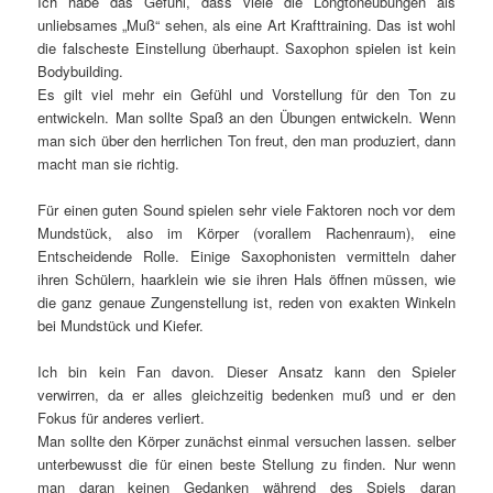
Ich habe das Gefühl, dass viele die Longtoneübungen als
unliebsames „Muß“ sehen, als eine Art Krafttraining. Das ist wohl
die falscheste Einstellung überhaupt. Saxophon spielen ist kein
Bodybuilding.
Es gilt viel mehr ein Gefühl und Vorstellung für den Ton zu
entwickeln. Man sollte Spaß an den Übungen entwickeln. Wenn
man sich über den herrlichen Ton freut, den man produziert, dann
macht man sie richtig.
Für einen guten Sound spielen sehr viele Faktoren noch vor dem
Mundstück, also im Körper (vorallem Rachenraum), eine
Entscheidende Rolle. Einige Saxophonisten vermitteln daher
ihren Schülern, haarklein wie sie ihren Hals öffnen müssen, wie
die ganz genaue Zungenstellung ist, reden von exakten Winkeln
bei Mundstück und Kiefer.
Ich bin kein Fan davon. Dieser Ansatz kann den Spieler
verwirren, da er alles gleichzeitig bedenken muß und er den
Fokus für anderes verliert.
Man sollte den Körper zunächst einmal versuchen lassen. selber
unterbewusst die für einen beste Stellung zu finden. Nur wenn
man daran keinen Gedanken während des Spiels daran