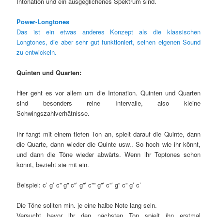
Intonation und ein ausgeglichenes Spektrum sind.
Power-Longtones
Das ist ein etwas anderes Konzept als die klassischen
Longtones, die aber sehr gut funktioniert, seinen eigenen Sound
zu entwickeln.
Quinten und Quarten:
Hier geht es vor allem um die Intonation. Quinten und Quarten
sind besonders reine Intervalle, also kleine
Schwingszahlverhätnisse.
Ihr fangt mit einem tiefen Ton an, spielt darauf die Quinte, dann
die Quarte, dann wieder die Quinte usw.. So hoch wie ihr könnt,
und dann die Töne wieder abwärts. Wenn ihr Toptones schon
könnt, bezieht sie mit ein.
Beispiel: c’ g’ c” g” c”’ g”’ c”” g”’ c”’ g” c” g’ c’
Die Töne sollten min. je eine halbe Note lang sein.
Versucht bevor ihr den nächsten Ton spielt ihn erstmal