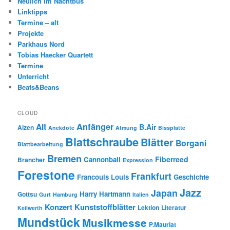
Neulich im Nachtbus
Linktipps
Termine – alt
Projekte
Parkhaus Nord
Tobias Haecker Quartett
Termine
Unterricht
Beats&Beans
CLOUD
Anfänger
Alt
B.Air
Aizen
Anekdote
Atmung
Bissplatte
Blattschraube
Blätter
Borgani
Blattbearbeitung
Bremen
Fiberreed
Cannonball
Brancher
Expression
Forestone
Frankfurt
Francouis Louis
Geschichte
Jazz
Japan
Harry Hartmann
Gottsu
Gurt
Hamburg
Italien
Konzert
Kunststoffblätter
Lektion
Literatur
Keilwerth
Mundstück
Musikmesse
P.Mauriat