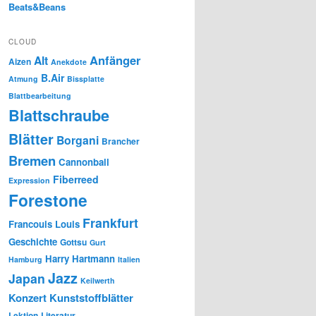
Beats&Beans
CLOUD
Anfänger
Alt
Aizen
Anekdote
B.Air
Atmung
Bissplatte
Blattbearbeitung
Blattschraube
Blätter
Borgani
Brancher
Bremen
Cannonball
Fiberreed
Expression
Forestone
Frankfurt
Francouis Louis
Geschichte
Gottsu
Gurt
Harry Hartmann
Hamburg
Italien
Jazz
Japan
Keilwerth
Konzert
Kunststoffblätter
Lektion
Literatur