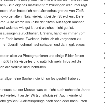
hen. Sein eigenes Instrument mitzubringen war untersagt.
boten. Man hatte sich nen Lärmschutzgrenze von 70dB
dwo gehalten. Naja, vielleicht bei den Streichern. Deren
Ohren. Also werde ich keine definitven Aussagen machen,
nd welches wie gut ist und welches nicht gut ist.
isaussagen zurückhalten. Erstens, hängt es immer vom
 am Ende kostet. Zweitens, habe ich oft vergessen zu
t immer überall nochmal nachschauen und dann ggf. etwas
gessen alles zu Photographieren und einige Bilder fehlen
müßt ihr für visuelles und natürlich mehr Infos auf die
lich alle verlinkt sind, bemühen.
aar allgemeine Sachen, die ich so festgestellt habe zu
ich neues auf der Messe, was es nicht auch schon die Jahre
liegt vielleicht an der Wirtschaftskrise?) Auch würde ich
lche großen Qualitätssprünge nach oben oder nach unten