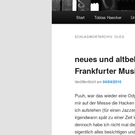
Hauptmenü
Start
Tobias Haecker
Un
SCHLAGWORTARCHIV:
OLEG
neues und altbe
Frankfurter Mus
Veröffentlicht am
04/04/2010
Puuh, war das wieder eine Ody
mir auf der Messe die Hacken
ich aufstehen (für einen Jazze
irgendwann spät zu einer Zeit 
dennoch habe ich nicht mal di
eigentlich alles besichtigen un