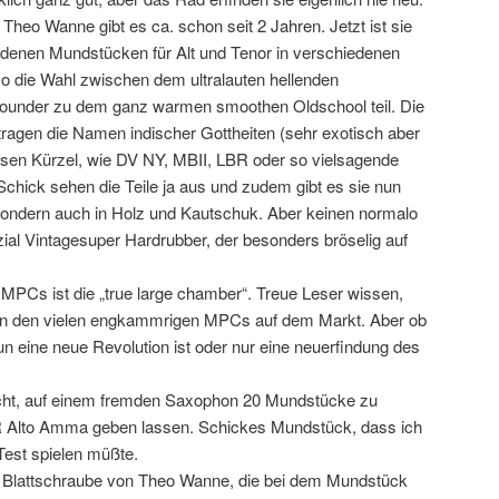
Theo Wanne gibt es ca. schon seit 2 Jahren. Jetzt ist sie
iedenen Mundstücken für Alt und Tenor in verschiedenen
lso die Wahl zwischen dem ultralauten hellenden
ounder zu dem ganz warmen smoothen Oldschool teil. Die
agen die Namen indischer Gottheiten (sehr exotisch aber
osen Kürzel, wie DV NY, MBII, LBR oder so vielsagende
chick sehen die Teile ja aus und zudem gibt es sie nun
 sondern auch in Holz und Kautschuk. Aber keinen normalo
al Vintagesuper Hardrubber, der besonders bröselig auf
PCs ist die „true large chamber“. Treue Leser wissen,
von den vielen engkammrigen MPCs auf dem Markt. Aber ob
un eine neue Revolution ist oder nur eine neuerfindung des
macht, auf einem fremden Saxophon 20 Mundstücke zu
HR Alto Amma geben lassen. Schickes Mundstück, dass ich
 Test spielen müßte.
ue Blattschraube von Theo Wanne, die bei dem Mundstück