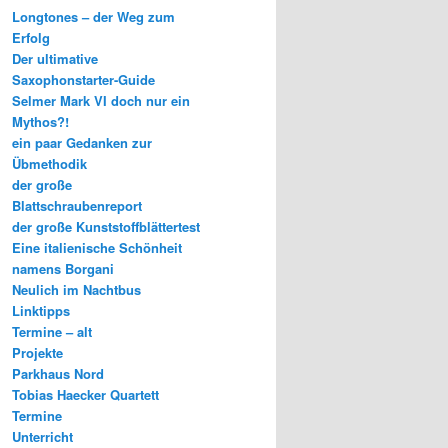
Longtones – der Weg zum
Erfolg
Der ultimative
Saxophonstarter-Guide
Selmer Mark VI doch nur ein
Mythos?!
ein paar Gedanken zur
Übmethodik
der große
Blattschraubenreport
der große Kunststoffblättertest
Eine italienische Schönheit
namens Borgani
Neulich im Nachtbus
Linktipps
Termine – alt
Projekte
Parkhaus Nord
Tobias Haecker Quartett
Termine
Unterricht