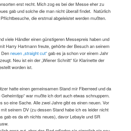
nsorten erst recht. Mich zog es bei der Messe eher zu
ues gab und solche die man nicht überall findet. Natürlich
 Pflichtbesuche, die erstmal abgeleistet werden mußten.
und viele Händler einen günstigeren Messepreis haben und
mit Harry Hartmann freute, gehörte der Besuch an seinem
n. Den
neuen „straight cut“
gab es ja schon vor einem Jahr
ugt. Neu ist ein der „Wiener Schnitt“ für Klarinette der
stellt worden ist.
zer hatte einen gemeinsamen Stand mir Fiberreed und da
e Geheimtipp“ war mußte ich dort auch etwas schnuppern.
s so eine Sache. Alle zwei Jahre gibt es einen neuen. Vor
mit seinem DV (zu dessen Stand habe ich es leider nicht
s gab es da eh nichts neues), davor Lebayle und SR
 usw.
lich ganz gut, aber das Rad erfinden sie eigenlich nie neu.