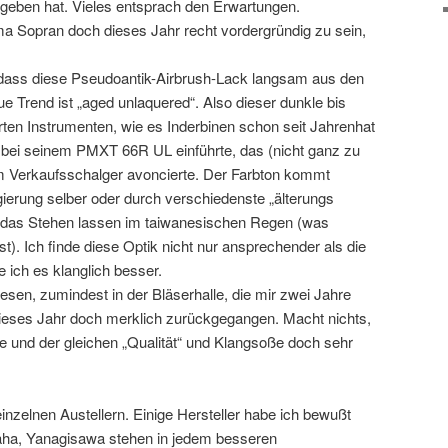
geben hat. Vieles entsprach den Erwartungen.
a Sopran doch dieses Jahr recht vordergründig zu sein,
h, dass diese Pseudoantik-Airbrush-Lack langsam aus den
 Trend ist „aged unlaquered“. Also dieser dunkle bis
rten Instrumenten, wie es Inderbinen schon seit Jahrenhat
 bei seinem PMXT 66R UL einführte, das (nicht ganz zu
m Verkaufsschalger avoncierte. Der Farbton kommt
ierung selber oder durch verschiedenste „älterungs
 das Stehen lassen im taiwanesischen Regen (was
ist). Ich finde diese Optik nicht nur ansprechender als die
 ich es klanglich besser.
sen, zumindest in der Bläserhalle, die mir zwei Jahre
t dieses Jahr doch merklich zurückgegangen. Macht nichts,
e und der gleichen „Qualität“ und Klangsoße doch sehr
nzelnen Austellern. Einige Hersteller habe ich bewußt
ha, Yanagisawa stehen in jedem besseren