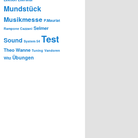
Mundstück
Musikmesse
P.Mauriat
Selmer
Rampone Cazzani
Test
Sound
System 54
Theo Wanne
Tuning
Vandoren
Übungen
Witz