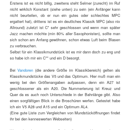
Erstens ist es nicht billig, zweitens steht Selmer (zurecht) im Ruf
nicht wirklich Konstant (siehe unten) zu sein (ein Anfänger kann
nicht beurteilen, ob er nun ein gutes oder schlechtes MPC
ergattert hat), drittens ist es ein deutliches Klassik MPC (also nix
Allround) zuletzt ist C* sehr geschlossen und wenn man später
Jazz machen möchte (min 80% aller Saxophonisten), sollte man
sich schon am Anfang gewöhnen, schon etwas Luft beim Blasen
zu verbrauchen.
Selbst für ein Klassikmundstück ist es mir dann doch zu eng und
so habe ich mir ein C** und ein D besorgt.
Bei
Vandoren
(die andere Größe im Klassikbereich) gelten als
Klassikmundstücke das V5 und das Optimum. Hier muß man ein
wenig bei den Größenangaben aufpassen, denn ein A27 ist
geschlossener als ein A20. Die Nummerierung ist Kreuz und
Quer da es auch noch Unterschiede in der Bahnlänge gibt. Also
einen sorgfältigen Blick in die Broschüren werfen. Getestet habe
ich ein V5 A28 und A15 und ein Optimum AL4.
(Eine gute Liste zum Vergleichen von Mundstücköffnungen findet
ihr bei den kenneswerten Webseiten)