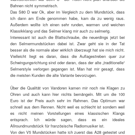
Bahnen nicht symmetrisch.
Das S80 D war Ok, aber im Vergleich zu dem Mundstück, dass
ich dann am Ende genommen habe, kam da zu wenig raus.
Außerdem wollte ich einen sehr runden, warmen und weichen
Klassikklang und das Selmer klang mir auch zu selmerig.
Interessant ist auch die Blattschraube, die neuerdings jetzt bei
den Selmermundstücken dabei ist. Zwar geht sie in der Tat
besser als die normale aber wirklich überzeugt hat sie mich nicht.
Vielleicht liegt es daran, dass die Auflagestreben quer zur
Schwingungsrichtung sind oder daran, dass der alte „traditionelle“
Selmerstyle verlorgen gegangen ist. Man hat mir gesagt, dass
die meisten Kunden die alte Variante bevorzugen.
Über die Qualität von Vandoren kamen mir noch nie Klagen zu
Ohren und auch kann hier nichts bemängeln. Mit um die 100
Euro ist der Preis auch sehr im Rahmen. Das Optimum war
schnell aus dem Rennen. Nicht weil es schlecht ist sondern weil
es nicht meinen Vorstellungen eines klassischen Klangs
entsprach. Ich würde sagen, dass es ein ideales
Allroundmundstück für französische Radiomusiker ist.
Von den V5 Mundstücken hatte ich zuerst das A28 getestet und