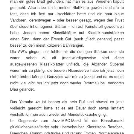
man ein gutes Blatt gefunden, hat man es aus Versehen kaputt
gemacht. Also habe ich in meiner Blattkiste gewühlt und stellte
fest, dass ich fast nur Jazzblätter hatte und ein paar blaue
Vandoren, derentwegen – oder besser gesagt, wegen den Frust
über diese inhomogenen Blätter – ich auf Kunststoff gewechselt
habe. Jedoch haben Klassikblätter auf Klassikmundstücken
einen Sinn, denn der French Cut (auch „filed“ genannt) passt
besser zu den meist kürzeren Bahnlängen.
Die AW’s gingen, nur fehlte mir die richtigen Stärken oder sie
waren schon zu alt (merkwürdigerweise sind diese
ausgewiesenen Klassikblätter unfiled), die Alxander Superial
waren mir zu plärrig, die teueren Ricoreserve habe ich jetzt noch
nicht testen können, Gonzales war mir zu jazzig und da es sonst
nicht viel gibt bin ich jetzt doch wieder (erstmal) bei Vandoren
Blau gelandet.
Das Yamaha 4c ist besser als sein Ruf und obwohl es jetzt
vielleicht gereicht hätte ist es auf Dauer doch etwas limitiert
weshalb ich nun auch wieder auf Mundstücksuche ging.
Im Gegensatz zum Jazz-MPC-Markt ist der Klassikmarkt
glücklicherweise/leider sehr überschaubar. Klassische Rascher-,
Buescher-, Connmundstücke sind rar und Exoten. Normalerweise