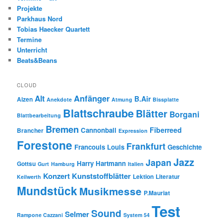
Projekte
Parkhaus Nord
Tobias Haecker Quartett
Termine
Unterricht
Beats&Beans
CLOUD
Anfänger
Alt
B.Air
Aizen
Anekdote
Atmung
Bissplatte
Blattschraube
Blätter
Borgani
Blattbearbeitung
Bremen
Fiberreed
Cannonball
Brancher
Expression
Forestone
Frankfurt
Francouis Louis
Geschichte
Jazz
Japan
Harry Hartmann
Gottsu
Gurt
Hamburg
Italien
Konzert
Kunststoffblätter
Lektion
Literatur
Keilwerth
Mundstück
Musikmesse
P.Mauriat
Test
Sound
Selmer
Rampone Cazzani
System 54