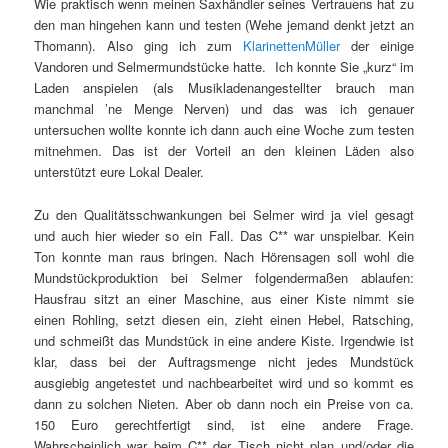
Wie praktisch wenn meinen Saxhändler seines Vertrauens hat zu
den man hingehen kann und testen (Wehe jemand denkt jetzt an
Thomann). Also ging ich zum
KlarinettenMüller
der einige
Vandoren und Selmermundstücke hatte. Ich konnte Sie „kurz“ im
Laden anspielen (als Musikladenangestellter brauch man
manchmal ’ne Menge Nerven) und das was ich genauer
untersuchen wollte konnte ich dann auch eine Woche zum testen
mitnehmen. Das ist der Vorteil an den kleinen Läden also
unterstützt eure Lokal Dealer.
Zu den Qualitätsschwankungen bei Selmer wird ja viel gesagt
und auch hier wieder so ein Fall. Das C** war unspielbar. Kein
Ton konnte man raus bringen. Nach Hörensagen soll wohl die
Mundstückproduktion bei Selmer folgendermaßen ablaufen:
Hausfrau sitzt an einer Maschine, aus einer Kiste nimmt sie
einen Rohling, setzt diesen ein, zieht einen Hebel, Ratsching,
und schmeißt das Mundstück in eine andere Kiste. Irgendwie ist
klar, dass bei der Auftragsmenge nicht jedes Mundstück
ausgiebig angetestet und nachbearbeitet wird und so kommt es
dann zu solchen Nieten. Aber ob dann noch ein Preise von ca.
150 Euro gerechtfertigt sind, ist eine andere Frage.
Wahrscheinlich war beim C** der Tisch nicht plan und/oder die