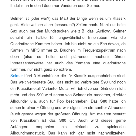
findet man in den Läden nur Vandoren oder Selmer.
Selmer ist (oder war?) das Maß der Dinge wenn es um Klassik
geht. Viele weinen alten (besseren?) Zeiten nach. Nicht nur beim
Sax auch bei den Mundstücken wie z.B. das „Airflow“. Selmer
scheint ein Faible für ungewöhnliche Innenleben wie die
Quadratische Kammer haben. Ich bin nicht so ein Fan davon, da
Kanten im MPC immer zu Brüchen im Frequenzspektrum nach
oben (also es heller und plärrender machen) führen.
Interessanterweise hat auch das Yamaha eine quadratische
Kammer, nur nicht ganz so extrem.
Selmer
führt 3 Mundstücke die für Klassik ausgeschrieben sind.
Das weit verbreitete S80, das nicht so verbreitete S90 und noch
ein Klassikmetall Variante. Metall will ich diversen Gründen nicht
mehr und das S90 wird schon von Selmer als moderner, direkter
Allrounder u.a. auch für Pop beschrieben. Das S80 hatte ich
schon in einer F-Öffnung und war eigentlich ein sanfter Allrounder
(auch gerade wegen der größeren Öffnung). Am meisten benutzt
von Klassikern ist das S80 C*. Auch wird dieses gerne
Anfängern empfohlen als einfach zu spielendes
Allroundmundstück. Das kann ich gar nicht nachvollziehen.