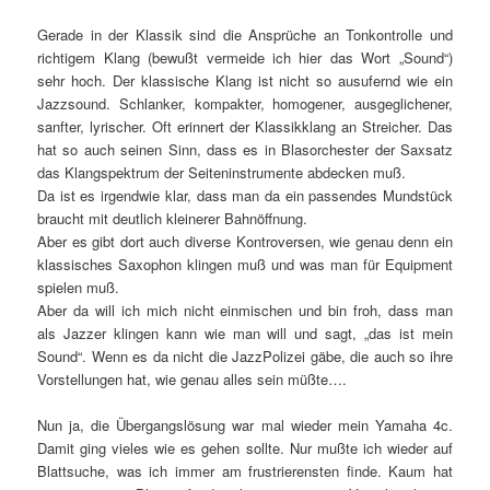
Gerade in der Klassik sind die Ansprüche an Tonkontrolle und
richtigem Klang (bewußt vermeide ich hier das Wort „Sound“)
sehr hoch. Der klassische Klang ist nicht so ausufernd wie ein
Jazzsound. Schlanker, kompakter, homogener, ausgeglichener,
sanfter, lyrischer. Oft erinnert der Klassikklang an Streicher. Das
hat so auch seinen Sinn, dass es in Blasorchester der Saxsatz
das Klangspektrum der Seiteninstrumente abdecken muß.
Da ist es irgendwie klar, dass man da ein passendes Mundstück
braucht mit deutlich kleinerer Bahnöffnung.
Aber es gibt dort auch diverse Kontroversen, wie genau denn ein
klassisches Saxophon klingen muß und was man für Equipment
spielen muß.
Aber da will ich mich nicht einmischen und bin froh, dass man
als Jazzer klingen kann wie man will und sagt, „das ist mein
Sound“. Wenn es da nicht die JazzPolizei gäbe, die auch so ihre
Vorstellungen hat, wie genau alles sein müßte….
Nun ja, die Übergangslösung war mal wieder mein Yamaha 4c.
Damit ging vieles wie es gehen sollte. Nur mußte ich wieder auf
Blattsuche, was ich immer am frustrierensten finde. Kaum hat