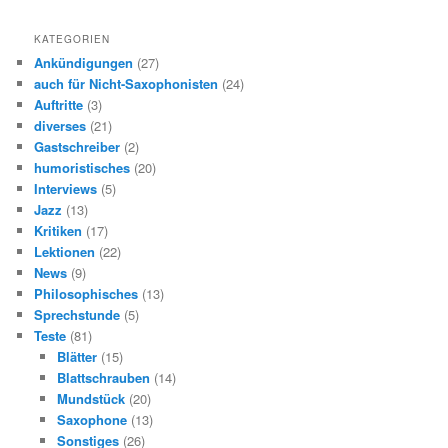
c
h
KATEGORIEN
e
Ankündigungen
(27)
n
auch für Nicht-Saxophonisten
(24)
Auftritte
(3)
diverses
(21)
Gastschreiber
(2)
humoristisches
(20)
Interviews
(5)
Jazz
(13)
Kritiken
(17)
Lektionen
(22)
News
(9)
Philosophisches
(13)
Sprechstunde
(5)
Teste
(81)
Blätter
(15)
Blattschrauben
(14)
Mundstück
(20)
Saxophone
(13)
Sonstiges
(26)