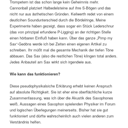
Trompetern ist das schon lange kein Geheimnis mehr.
Cannonball platziert Halbedelsteine auf ihre S-Bögen und das
nicht nur aus ästhetischen Gründen. Keilwerth redet von einem
deutlcihen Soundunterschied durch die Bördelringe, Meine
Experimente haben gezeigt, dass sogar ein Stück Lederschnur
(das von prinzipal erfundene P-Ligging) an der richtigen Stelle
einen hörbaren Einfluß haben kann. Über das ganze „Pimp my
Sax“-Gedöns werde ich bei Zeiten einen eigenen Artikel zu
schreiben. Ihr müßt mal die gesamte Mechanik der tiefen Töne
abbauen. Das Sax (also die restlichen Töne) klingen total anders.
Jedes Anbauteil am Sax wirkt sich irgendwie aus.
Wie kann das funktionieren?
Diese pseudophysikalsiche Erklärung erhebt keinen Anspruch
auf absolute Richtigkeit. Sie ist eher eine oberflächliche kurze
Zusammenfassung, was ich über die Akustik des Saxophones
weiß, Aussagen eines Saxophon spielenden Physiker im Forum
und logischen Überlegungen meinerseits. Bisher hat sie gut
funktioniert und dürfte wahrscheinlich auch vielen anderen zum
Verständnis helfen.