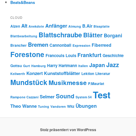
Beats&Beans
CLOUD
Anfänger
Alt
B.Air
Aizen
Anekdote
Atmung
Bissplatte
Blattschraube
Blätter
Borgani
Blattbearbeitung
Bremen
Fiberreed
Cannonball
Brancher
Expression
Forestone
Frankfurt
Francouis Louis
Geschichte
Jazz
Japan
Harry Hartmann
Gottsu
Gurt
Hamburg
Italien
Konzert
Kunststoffblätter
Lektion
Literatur
Keilwerth
Mundstück
Musikmesse
P.Mauriat
Test
Sound
Selmer
Rampone Cazzani
System 54
Übungen
Theo Wanne
Witz
Tuning
Vandoren
Stolz präsentiert von WordPress