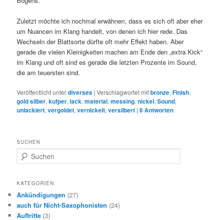
Bogens.
Zuletzt möchte ich nochmal erwähnen, dass es sich oft aber eher
um Nuancen im Klang handelt, von denen ich hier rede. Das
Wechseln der Blattsorte dürfte oft mehr Effekt haben. Aber
gerade die vielen Kleinigkeiten machen am Ende den „extra Kick“
im Klang und oft sind es gerade die letzten Prozente im Sound,
die am teuersten sind.
Veröffentlicht unter
diverses
|
Verschlagwortet mit
bronze
,
Finish
,
gold silber
,
kufper
,
lack
,
material
,
messing
,
nickel
,
Sound
,
unlackiert
,
vergoldet
,
vernickelt
,
versilbert
|
6
Antworten
SUCHEN
S
u
c
h
KATEGORIEN
e
Ankündigungen
(27)
n
auch für Nicht-Saxophonisten
(24)
Auftritte
(3)