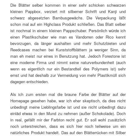
Die Blätter selber kommen in einer sehr schicken schwarzen
kleinen Pappbox, verziert mit silberner Schrift und Kanji und
schwarz abgesetzten Bambusgewächs. Die Verpackung läßt
schon mal auf ein Highclass Produkt schließen. Das Blatt selber
ist nochmal in einem kleinen Pappschuber. Persönlich würde ich
einen Plastikschuber wie man es Vandorren oder Rico kennt
bevorzugen, da länger aushalten und mehr Schutzbieten und
Reedcases machen bei Kunststoffblättern ja weniger Sinn, da
man eh meist nur eines in Benutzung hat. Jedoch Forestone ist
eine moderne Firma und nimmt seine naturverbundenheit (auch
wenn es eigentlich nur ein Bestandteil des Polymers ist) sehr
ernst und hat deshalb zur Vermeidung von mehr Plastikmüll sich
dagegen entschieden.
Als ich zum ersten mal die braune Farbe der Blätter auf der
Homepage gesehen habe, war ich eher skeptisch, da dies nicht
unbedingt meine Lieblingsfarbe ist und sie nicht unbedingt dazu
einläd etwas in den Mund zu nehmen (außer Schokolade). Doch
in real, gefällt mir der Farbton recht gut. Er soll wohl zusätzlich
noch unterstreichen, dass es sich hier noch teilweise um ein
natürliches Produkt handelt. Das auf den Blätterrücken mit Silber