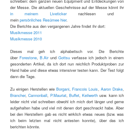
schreiben: dem ganzen neuen Equipment und Entdeckungen von
der Messe. Die aktuellen Geschehnisse auf der Messe könnt ihr
in meinem Liveticker
nachlesen und
mein
persönliches Resümee hier
.
Die Berichte aus den vergangenen Jahre findet ihr dort:
Musikmesse 2011
Musikmesse 2010
Dieses mal geh ich alphabetisch vor. Die Berichte
über
Forestone
,
B.Air
und
Gottsu
verfasse ich jedoch in einem
gesonderten Artikel, da ich dort nun reichlich Produktproben zur
Hand habe und diese etwas intensiver testen kann. Der Test folgt
dann die Tage.
Zu einigen Herstellen wie
Borgani
,
Francois Louis
,
Aaron Drake
,
Brancher
,
Cannonball
,
P.Mauriat
,
Buffet
,
Keilwerth
usw. kann ich
leider nicht viel schreiben obwohl ich mich dort länger und gerne
aufgehalten habe und viel mit denen dort geschnackt habe. Aber
bei den Herstellern gab es nicht wirklich etwas neues (bzw. was
ich beim letzten mal nicht antesten konnte), über das ich
berichten könnte.