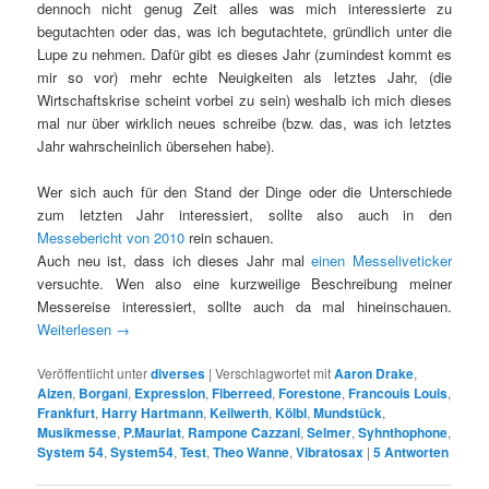
dennoch nicht genug Zeit alles was mich interessierte zu
begutachten oder das, was ich begutachtete, gründlich unter die
Lupe zu nehmen. Dafür gibt es dieses Jahr (zumindest kommt es
mir so vor) mehr echte Neuigkeiten als letztes Jahr, (die
Wirtschaftskrise scheint vorbei zu sein) weshalb ich mich dieses
mal nur über wirklich neues schreibe (bzw. das, was ich letztes
Jahr wahrscheinlich übersehen habe).
Wer sich auch für den Stand der Dinge oder die Unterschiede
zum letzten Jahr interessiert, sollte also auch in den
Messebericht von 2010
rein schauen.
Auch neu ist, dass ich dieses Jahr mal
einen Messeliveticker
versuchte. Wen also eine kurzweilige Beschreibung meiner
Messereise interessiert, sollte auch da mal hineinschauen.
Weiterlesen
→
Veröffentlicht unter
diverses
|
Verschlagwortet mit
Aaron Drake
,
Aizen
,
Borgani
,
Expression
,
Fiberreed
,
Forestone
,
Francouis Louis
,
Frankfurt
,
Harry Hartmann
,
Keilwerth
,
Kölbl
,
Mundstück
,
Musikmesse
,
P.Mauriat
,
Rampone Cazzani
,
Selmer
,
Syhnthophone
,
System 54
,
System54
,
Test
,
Theo Wanne
,
Vibratosax
|
5
Antworten