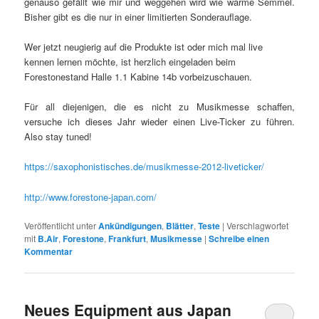
genauso gefällt wie mir und weggehen wird wie warme Semmel.
Bisher gibt es die nur in einer limitierten Sonderauflage.
Wer jetzt neugierig auf die Produkte ist oder mich mal live
kennen lernen möchte, ist herzlich eingeladen beim
Forestonestand Halle 1.1 Kabine 14b vorbeizuschauen.
Für all diejenigen, die es nicht zu Musikmesse schaffen,
versuche ich dieses Jahr wieder einen Live-Ticker zu führen.
Also stay tuned!
https://saxophonistisches.de/musikmesse-2012-liveticker/
http://www.forestone-japan.com/
Veröffentlicht unter
Ankündigungen
,
Blätter
,
Teste
|
Verschlagwortet
mit
B.Air
,
Forestone
,
Frankfurt
,
Musikmesse
|
Schreibe einen
Kommentar
Neues Equipment aus Japan