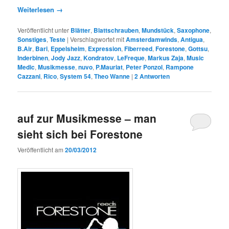
Weiterlesen
→
Veröffentlicht unter
Blätter
,
Blattschrauben
,
Mundstück
,
Saxophone
,
Sonstiges
,
Teste
|
Verschlagwortet mit
Amsterdamwinds
,
Antigua
,
B.Air
,
Bari
,
Eppelsheim
,
Expression
,
Fiberreed
,
Forestone
,
Gottsu
,
Inderbinen
,
Jody Jazz
,
Kondratov
,
LeFreque
,
Markus Zaja
,
Music
Medic
,
Musikmesse
,
nuvo
,
P.Mauriat
,
Peter Ponzol
,
Rampone
Cazzani
,
Rico
,
System 54
,
Theo Wanne
|
2
Antworten
auf zur Musikmesse – man
sieht sich bei Forestone
Veröffentlicht am
20/03/2012