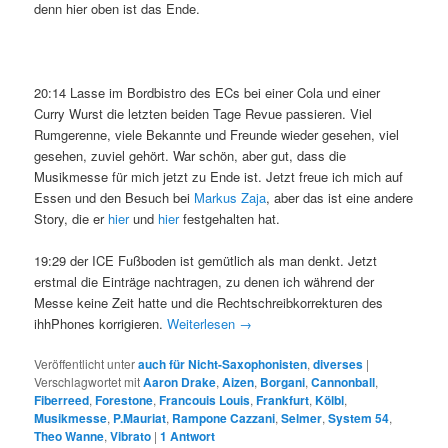
denn hier oben ist das Ende.
20:14 Lasse im Bordbistro des ECs bei einer Cola und einer
Curry Wurst die letzten beiden Tage Revue passieren. Viel
Rumgerenne, viele Bekannte und Freunde wieder gesehen, viel
gesehen, zuviel gehört. War schön, aber gut, dass die
Musikmesse für mich jetzt zu Ende ist. Jetzt freue ich mich auf
Essen und den Besuch bei
Markus Zaja
, aber das ist eine andere
Story, die er
hier
und
hier
festgehalten hat.
19:29 der ICE Fußboden ist gemütlich als man denkt. Jetzt
erstmal die Einträge nachtragen, zu denen ich während der
Messe keine Zeit hatte und die Rechtschreibkorrekturen des
ihhPhones korrigieren.
Weiterlesen
→
Veröffentlicht unter
auch für Nicht-Saxophonisten
,
diverses
|
Verschlagwortet mit
Aaron Drake
,
Aizen
,
Borgani
,
Cannonball
,
Fiberreed
,
Forestone
,
Francouis Louis
,
Frankfurt
,
Kölbl
,
Musikmesse
,
P.Mauriat
,
Rampone Cazzani
,
Selmer
,
System 54
,
Theo Wanne
,
Vibrato
|
1
Antwort