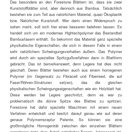
Das besondere an den Forestone Blättern ist, dass sie zwar
Kunststoffblätter sind, aber dennoch aus Bambus. Tatsächlich
bestehen sie zum Teil aus natürlichem Material, quasi Ökoplastik
bzw. Natürlicher Kunststoff. Wer darin einen Widerspruch zu
sehen meint, soll sich hier eines besseren belehren lassen. Es
handelt sich um ein modernes Hightechpolymer das Bestandteil
Bambusfasern enthält. So bekommt das Material ganz spezielle
physikalische Eigenschaften, die sich in diesem Falle in einem
sehr natürlichem Schwingungsverhalten äußern. Das Polymer
wird durch ein spezielles Spritzgußverfahren dann in Blattform
gebracht. Das ist bemerkenswert, denn Legere hat dies nicht
geschaft. Deren Blätter bestehen auch aus einem homegenen
Polymer (im Gegensatz zu Fibracell und Fiberreed, die auf
Faser/Röhren-Strukturen setzen), das die gleichen
physikalischen Schwingungseigenschaften wie ein Holzblatt hat.
Diese werden bei Legere geschnitzt, denn es war zu
problematisch die dünne Spitze des Blattes zu spritzen.
Forestone hat dafür spezielle Maschinen mit einem neuen
Verfahren entwickelt und besitzt darauf genau wie auf deren
genaue Polymerrezeptur Patente. So können sie eine
großtmögliche Homogenität zwischen den einzelnen Blättern
garantieren trotz dem Anteil natürlicher Fasern. Interessant ist,