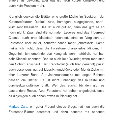
anders als gewohnt, aber das ist nach kurzer Umgewöhnung
auch kein Problem mehr.
Klanglich decken die Blätter eine große Lücke im Spektrum der
Kunststofblätter. Dunkel, rund, homogen, ausgeglichen, sanft,
kurz sehr klassisch. Das ist auch gut so, denn das gibt es so
noch nicht. Zwar sind die normalen Legeres und das Fiberreed
Classic auch eher klassisch orientiert, sind im Vergleich zu
Forestone aber heller, schärfer haben mehr „charakter“. Damit
meine ich nicht, dass die Forestone charakterlos klingen, im
Gegenteil, ich empfinde den klang als sehr natürlich, nur halt
sehr Klassik orientiert. Das ist auch kein Wunder, wenn man sich
den Schnitt anschaut. Der French-Cut (auch filed genannt) passt
auch besonders gut auf klassikmundstücke oder Mundstücke mit
eher kürzerer Bahn. Auf Jazzmundstücke mit langen Bahnen
passen die Blätter. Es ist nicht unbedingt das lauteste und
durchsetzungsfähige Blatt. Wer das sucht, für den gibt es
passendere Reeds. Aber Forestone hat schon angedeutet, dass
es diejenigen auch schon etwas in Planung hat.
Markus Zaja
, ein guter Freund dieses Blogs, hat nun auch die
Forestone-Blätter gestestet und dazu berichte mit schönen