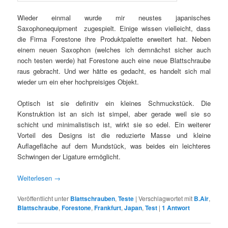
Wieder einmal wurde mir neustes japanisches
Saxophonequipment zugespielt. Einige wissen vielleicht, dass
die Firma Forestone ihre Produktpalette erweitert hat. Neben
einem neuen Saxophon (welches ich demnächst sicher auch
noch testen werde) hat Forestone auch eine neue Blattschraube
raus gebracht. Und wer hätte es gedacht, es handelt sich mal
wieder um ein eher hochpreisiges Objekt.
Optisch ist sie definitiv ein kleines Schmuckstück. Die
Konstruktion ist an sich ist simpel, aber gerade weil sie so
schicht und minimalistisch ist, wirkt sie so edel. Ein weiterer
Vorteil des Designs ist die reduzierte Masse und kleine
Auflagefläche auf dem Mundstück, was beides ein leichteres
Schwingen der Ligature ermöglicht.
Weiterlesen
→
Veröffentlicht unter
Blattschrauben
,
Teste
|
Verschlagwortet mit
B.Air
,
Blattschraube
,
Forestone
,
Frankfurt
,
Japan
,
Test
|
1
Antwort