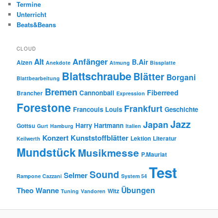
Termine
Unterricht
Beats&Beans
CLOUD
Anfänger
Alt
B.Air
Aizen
Anekdote
Atmung
Bissplatte
Blattschraube
Blätter
Borgani
Blattbearbeitung
Bremen
Fiberreed
Cannonball
Brancher
Expression
Forestone
Frankfurt
Francouis Louis
Geschichte
Jazz
Japan
Harry Hartmann
Gottsu
Gurt
Hamburg
Italien
Konzert
Kunststoffblätter
Lektion
Literatur
Keilwerth
Mundstück
Musikmesse
P.Mauriat
Test
Sound
Selmer
Rampone Cazzani
System 54
Übungen
Theo Wanne
Witz
Tuning
Vandoren