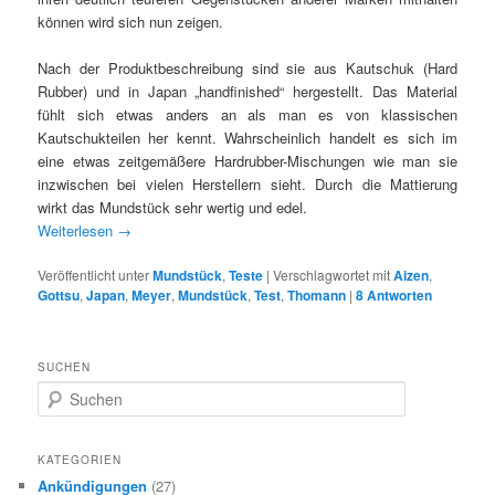
können wird sich nun zeigen.
Nach der Produktbeschreibung sind sie aus Kautschuk (Hard
Rubber) und in Japan „handfinished“ hergestellt. Das Material
fühlt sich etwas anders an als man es von klassischen
Kautschukteilen her kennt. Wahrscheinlich handelt es sich im
eine etwas zeitgemäßere Hardrubber-Mischungen wie man sie
inzwischen bei vielen Herstellern sieht. Durch die Mattierung
wirkt das Mundstück sehr wertig und edel.
Weiterlesen
→
Veröffentlicht unter
Mundstück
,
Teste
|
Verschlagwortet mit
Aizen
,
Gottsu
,
Japan
,
Meyer
,
Mundstück
,
Test
,
Thomann
|
8
Antworten
SUCHEN
S
u
c
h
KATEGORIEN
e
Ankündigungen
(27)