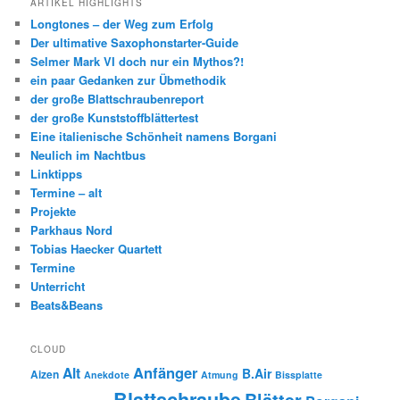
ARTIKEL HIGHLIGHTS
Longtones – der Weg zum Erfolg
Der ultimative Saxophonstarter-Guide
Selmer Mark VI doch nur ein Mythos?!
ein paar Gedanken zur Übmethodik
der große Blattschraubenreport
der große Kunststoffblättertest
Eine italienische Schönheit namens Borgani
Neulich im Nachtbus
Linktipps
Termine – alt
Projekte
Parkhaus Nord
Tobias Haecker Quartett
Termine
Unterricht
Beats&Beans
CLOUD
Anfänger
Alt
B.Air
Aizen
Anekdote
Atmung
Bissplatte
Blattschraube