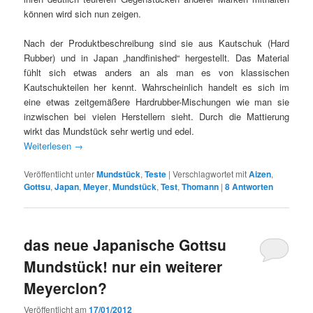
können wird sich nun zeigen.
Nach der Produktbeschreibung sind sie aus Kautschuk (Hard
Rubber) und in Japan „handfinished“ hergestellt. Das Material
fühlt sich etwas anders an als man es von klassischen
Kautschukteilen her kennt. Wahrscheinlich handelt es sich im
eine etwas zeitgemäßere Hardrubber-Mischungen wie man sie
inzwischen bei vielen Herstellern sieht. Durch die Mattierung
wirkt das Mundstück sehr wertig und edel.
Weiterlesen
→
Veröffentlicht unter
Mundstück
,
Teste
|
Verschlagwortet mit
Aizen
,
Gottsu
,
Japan
,
Meyer
,
Mundstück
,
Test
,
Thomann
|
8
Antworten
das neue Japanische Gottsu
Mundstück! nur ein weiterer
Meyerclon?
Veröffentlicht am
17/01/2012