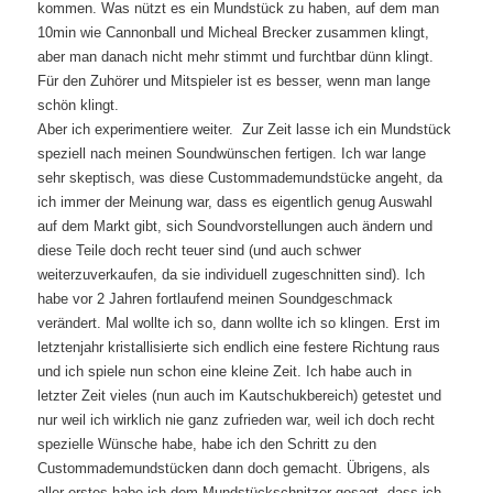
kommen. Was nützt es ein Mundstück zu haben, auf dem man
10min wie Cannonball und Micheal Brecker zusammen klingt,
aber man danach nicht mehr stimmt und furchtbar dünn klingt.
Für den Zuhörer und Mitspieler ist es besser, wenn man lange
schön klingt.
Aber ich experimentiere weiter. Zur Zeit lasse ich ein Mundstück
speziell nach meinen Soundwünschen fertigen. Ich war lange
sehr skeptisch, was diese Custommademundstücke angeht, da
ich immer der Meinung war, dass es eigentlich genug Auswahl
auf dem Markt gibt, sich Soundvorstellungen auch ändern und
diese Teile doch recht teuer sind (und auch schwer
weiterzuverkaufen, da sie individuell zugeschnitten sind). Ich
habe vor 2 Jahren fortlaufend meinen Soundgeschmack
verändert. Mal wollte ich so, dann wollte ich so klingen. Erst im
letztenjahr kristallisierte sich endlich eine festere Richtung raus
und ich spiele nun schon eine kleine Zeit. Ich habe auch in
letzter Zeit vieles (nun auch im Kautschukbereich) getestet und
nur weil ich wirklich nie ganz zufrieden war, weil ich doch recht
spezielle Wünsche habe, habe ich den Schritt zu den
Custommademundstücken dann doch gemacht. Übrigens, als
aller erstes habe ich dem Mundstückschnitzer gesagt, dass ich