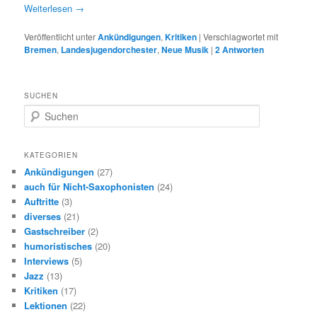
Weiterlesen
→
Veröffentlicht unter
Ankündigungen
,
Kritiken
|
Verschlagwortet mit
Bremen
,
Landesjugendorchester
,
Neue Musik
|
2
Antworten
SUCHEN
S
u
c
h
KATEGORIEN
e
Ankündigungen
(27)
n
auch für Nicht-Saxophonisten
(24)
Auftritte
(3)
diverses
(21)
Gastschreiber
(2)
humoristisches
(20)
Interviews
(5)
Jazz
(13)
Kritiken
(17)
Lektionen
(22)