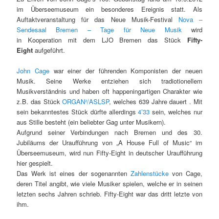
im Überseemuseum ein besonderes Ereignis statt. Als
Auftaktveranstaltung für das Neue Musik-Festival
Nova –
Sendesaal Bremen – Tage für Neue Musik
wird
in Kooperation mit dem LJO Bremen das Stück
Fifty-
Eight
aufgeführt.
John Cage
war einer der führenden Komponisten der neuen
Musik. Seine Werke entziehen sich tradiotionellem
Musikverständnis und haben oft happeningartigen Charakter wie
z.B. das Stück
ORGAN²/ASLSP
, welches 639 Jahre dauert . Mit
sein bekanntestes Stück dürfte allerdings
4’33
sein, welches nur
aus Stille besteht (ein beliebter Gag unter Musikern).
Aufgrund seiner Verbindungen nach Bremen und des 30.
Jubiläums der Uraufführung von „A House Full of Music“ im
Überseemuseum, wird nun Fifty-Eight in deutscher Uraufführung
hier gespielt.
Das Werk ist eines der sogenannten
Zahlenstücke
von Cage,
deren Titel angibt, wie viele Musiker spielen, welche er in seinen
letzten sechs Jahren schrieb. Fifty-Eight war das dritt letzte von
ihm.