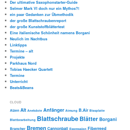
Der ultimative Saxophonstarter-Guide
Selmer Mark VI doch nur ein Mythos?!
ein paar Gedanken zur Übmethodik
der große Blattschraubenreport
der große Kunststoffblättertest
Eine italienische Schönheit namens Borgani
Neulich im Nachtbus
Linktipps
Termine – alt
Projekte
Parkhaus Nord
Tobias Haecker Quartett
Termine
Unterricht
Beats&Beans
CLOUD
Anfänger
Alt
B.Air
Aizen
Anekdote
Atmung
Bissplatte
Blattschraube
Blätter
Borgani
Blattbearbeitung
Bremen
Fiberreed
Cannonball
Brancher
Expression