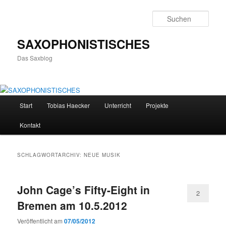
Zum
Zum
primären
sekundären
Such
Inhalt
Inhalt
springen
springen
SAXOPHONISTISCHES
Das Saxblog
Hauptmenü
Start
Tobias Haecker
Unterricht
Projekte
Kontakt
SCHLAGWORTARCHIV:
NEUE MUSIK
John Cage’s Fifty-Eight in
2
Bremen am 10.5.2012
Veröffentlicht am
07/05/2012