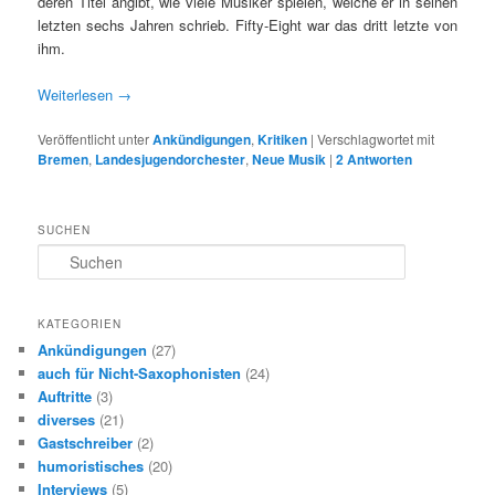
deren Titel angibt, wie viele Musiker spielen, welche er in seinen
letzten sechs Jahren schrieb. Fifty-Eight war das dritt letzte von
ihm.
Weiterlesen
→
Veröffentlicht unter
Ankündigungen
,
Kritiken
|
Verschlagwortet mit
Bremen
,
Landesjugendorchester
,
Neue Musik
|
2
Antworten
SUCHEN
S
u
c
h
KATEGORIEN
e
Ankündigungen
(27)
n
auch für Nicht-Saxophonisten
(24)
Auftritte
(3)
diverses
(21)
Gastschreiber
(2)
humoristisches
(20)
Interviews
(5)