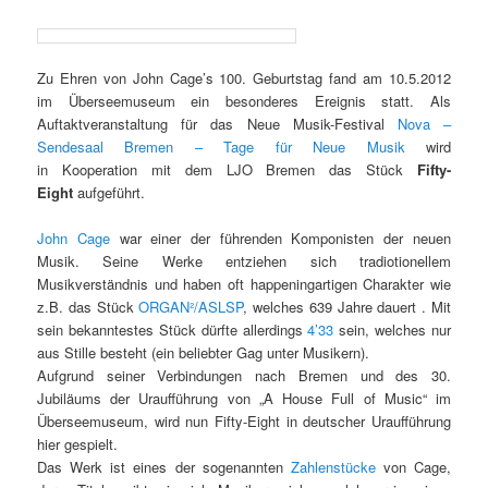
Zu Ehren von John Cage’s 100. Geburtstag fand am 10.5.2012
im Überseemuseum ein besonderes Ereignis statt. Als
Auftaktveranstaltung für das Neue Musik-Festival
Nova –
Sendesaal Bremen – Tage für Neue Musik
wird
in Kooperation mit dem LJO Bremen das Stück
Fifty-
Eight
aufgeführt.
John Cage
war einer der führenden Komponisten der neuen
Musik. Seine Werke entziehen sich tradiotionellem
Musikverständnis und haben oft happeningartigen Charakter wie
z.B. das Stück
ORGAN²/ASLSP
, welches 639 Jahre dauert . Mit
sein bekanntestes Stück dürfte allerdings
4’33
sein, welches nur
aus Stille besteht (ein beliebter Gag unter Musikern).
Aufgrund seiner Verbindungen nach Bremen und des 30.
Jubiläums der Uraufführung von „A House Full of Music“ im
Überseemuseum, wird nun Fifty-Eight in deutscher Uraufführung
hier gespielt.
Das Werk ist eines der sogenannten
Zahlenstücke
von Cage,