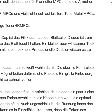
in soll, denn schon für KlarinettenMPCs sind die Ärmchen
HR MPCs und vielleicht noch auf breitere TenorMetallMPCs.
ängige TenorHRMPCs.
Cap ist das Filzkissen auf der Blattseite. Dieses ist zum
 das Blatt feucht halten. Ein kleiner aber wirksamer Trick,
en nicht eintrocknen. Professionelle Doubler wissen es zu
, dass man nie weiß wohin damit. Die skurrile Form bietet
Möglichkeiten dafür (siehe Photos). Ein grelle Farbe sorgt
 so schnell verliert.
ht uneingeschränkt empfehlen, da sie doch ein paar kleine
en Farbauswahl, sitzt die Kappe auch wenn sie optimal
 gerne hätte. Auch ungeschickt ist die Rundung innen dort
h kann es in Einzelfällen kommen, dass die Ecken des