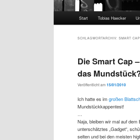
Hauptmenü
Start
Tobias Haecker
Un
SCHLAGWORTARCHIV:
SMART CAP
Die Smart Cap – 
das Mundstück
Veröffentlicht am
15/01/2010
Ich hatte es im
großen Blattsc
Mundstückkappentest!
…
Naja, bleiben wir mal auf dem
unterschätztes „Gadget“, schü
selten und bei den meisten hi