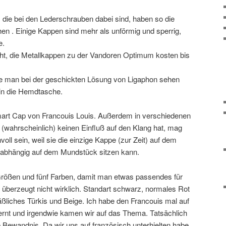
 die bei den Lederschrauben dabei sind, haben so die
en . Einige Kappen sind mehr als unförmig und sperrig,
e.
ht, die Metallkappen zu der Vandoren Optimum kosten bis
ie man bei der geschickten Lösung von Ligaphon sehen
 in die Hemdtasche.
 Smart Cap von Francouis Louis. Außerdem in verschiedenen
wahrscheinlich) keinen Einfluß auf den Klang hat, mag
voll sein, weil sie die einzige Kappe (zur Zeit) auf dem
unabhängig auf dem Mundstück sitzen kann.
 Größen und fünf Farben, damit man etwas passendes für
 überzeugt nicht wirklich. Standart schwarz, normales Rot
äßliches Türkis und Beige. Ich habe den Francouis mal auf
rnt und irgendwie kamen wir auf das Thema. Tatsächlich
e Bewandnis. Da wir uns auf französisch unterhielten habe