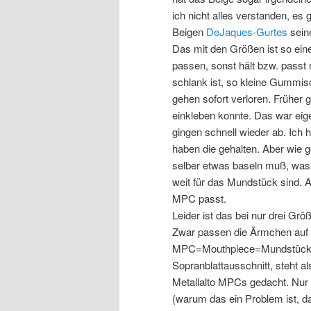
ich nicht alles verstanden, es
Beigen
DeJaques-Gurtes
sein
Das mit den Größen ist so e
passen, sonst hält bzw. passt 
schlank ist, so kleine Gummisc
gehen sofort verloren. Früher 
einkleben konnte. Das war eige
gingen schnell wieder ab. Ic
haben die gehalten. Aber wie ge
selber etwas baseln muß, was
weit für das Mundstück sind. 
MPC passt.
Leider ist das bei nur drei Größ
Zwar passen die Ärmchen au
MPC=Mouthpiece=Mundstück), j
Sopranblattausschnitt, steht a
Metallalto MPCs gedacht. Nur i
(warum das ein Problem ist, da