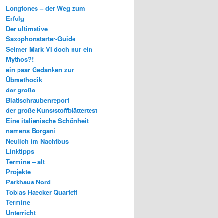
Longtones – der Weg zum
Erfolg
Der ultimative
Saxophonstarter-Guide
Selmer Mark VI doch nur ein
Mythos?!
ein paar Gedanken zur
Übmethodik
der große
Blattschraubenreport
der große Kunststoffblättertest
Eine italienische Schönheit
namens Borgani
Neulich im Nachtbus
Linktipps
Termine – alt
Projekte
Parkhaus Nord
Tobias Haecker Quartett
Termine
Unterricht