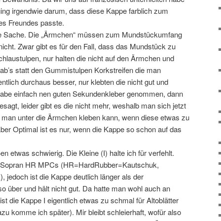
 ging irgendwie darum, dass diese Kappe farblich zum
es Freundes passte.
ine Sache. Die „Ärmchen“ müssen zum Mundstückumfang
nicht. Zwar gibt es für den Fall, dass das Mundstück zu
hlaustulpen, nur halten die nicht auf den Ärmchen und
gab’s statt den Gummistulpen Korkstreifen die man
ntlich durchaus besser, nur klebten die nicht gut und
h habe einfach nen guten Sekundenkleber genommen, dann
sagt, leider gibt es die nicht mehr, weshalb man sich jetzt
 man unter die Ärmchen kleben kann, wenn diese etwas zu
Aber Optimal ist es nur, wenn die Kappe so schon auf das
en etwas schwierig. Die Kleine (I) halte ich für verfehlt.
f Sopran HR MPCs (HR=HardRubber=Kautschuk,
edoch ist die Kappe deutlich länger als der
lso über und hält nicht gut. Da hatte man wohl auch an
st die Kappe I eigentlich etwas zu schmal für Altoblätter
zu komme ich später). Mir bleibt schleierhaft, wofür also