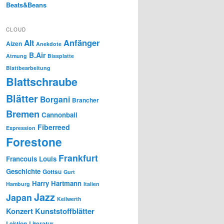
Beats&Beans
CLOUD
Anfänger
Alt
Aizen
Anekdote
B.Air
Atmung
Bissplatte
Blattbearbeitung
Blattschraube
Blätter
Borgani
Brancher
Bremen
Cannonball
Fiberreed
Expression
Forestone
Frankfurt
Francouis Louis
Geschichte
Gottsu
Gurt
Harry Hartmann
Hamburg
Italien
Jazz
Japan
Keilwerth
Konzert
Kunststoffblätter
Lektion
Literatur