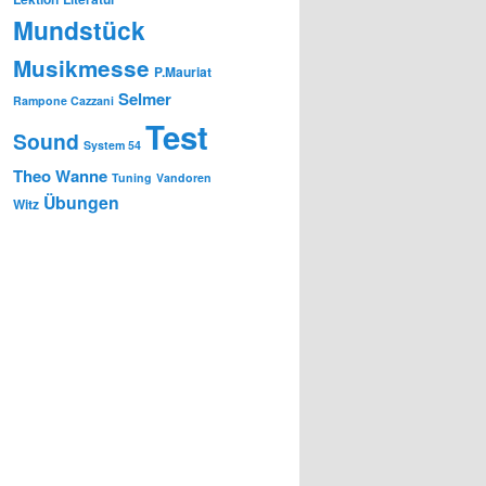
Mundstück
Musikmesse
P.Mauriat
Selmer
Rampone Cazzani
Test
Sound
System 54
Theo Wanne
Tuning
Vandoren
Übungen
Witz