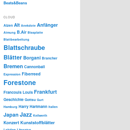
Beats&Beans
CLOUD
Anfänger
Alt
Aizen
Anekdote
B.Air
Atmung
Bissplatte
Blattbearbeitung
Blattschraube
Blätter
Borgani
Brancher
Bremen
Cannonball
Fiberreed
Expression
Forestone
Frankfurt
Francouis Louis
Geschichte
Gottsu
Gurt
Harry Hartmann
Hamburg
Italien
Jazz
Japan
Keilwerth
Konzert
Kunststoffblätter
Lektion
Literatur