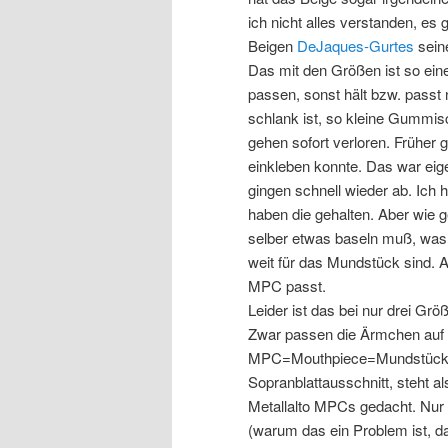
ich nicht alles verstanden, es
Beigen
DeJaques-Gurtes
sein
Das mit den Größen ist so e
passen, sonst hält bzw. passt 
schlank ist, so kleine Gummisc
gehen sofort verloren. Früher 
einkleben konnte. Das war eige
gingen schnell wieder ab. Ic
haben die gehalten. Aber wie ge
selber etwas baseln muß, was
weit für das Mundstück sind. 
MPC passt.
Leider ist das bei nur drei Größ
Zwar passen die Ärmchen au
MPC=Mouthpiece=Mundstück), j
Sopranblattausschnitt, steht a
Metallalto MPCs gedacht. Nur i
(warum das ein Problem ist, da