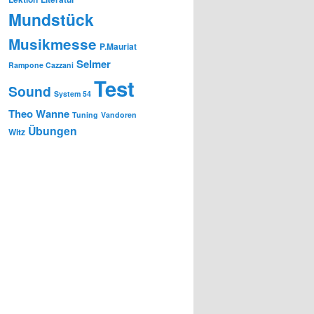
Mundstück
Musikmesse
P.Mauriat
Selmer
Rampone Cazzani
Test
Sound
System 54
Theo Wanne
Tuning
Vandoren
Übungen
Witz