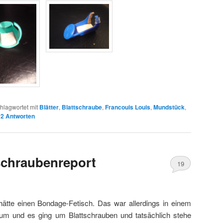
hlagwortet mit
Blätter
,
Blattschraube
,
Francouis Louis
,
Mundstück
,
|
2
Antworten
schraubenreport
19
 hätte einen Bondage-Fetisch. Das war allerdings in einem
m und es ging um Blattschrauben und tatsächlich stehe