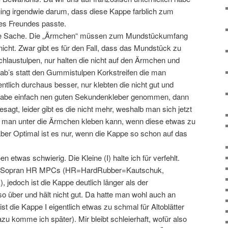
 ging irgendwie darum, dass diese Kappe farblich zum
es Freundes passte.
ine Sache. Die „Ärmchen“ müssen zum Mundstückumfang
nicht. Zwar gibt es für den Fall, dass das Mundstück zu
hlaustulpen, nur halten die nicht auf den Ärmchen und
gab’s statt den Gummistulpen Korkstreifen die man
ntlich durchaus besser, nur klebten die nicht gut und
h habe einfach nen guten Sekundenkleber genommen, dann
sagt, leider gibt es die nicht mehr, weshalb man sich jetzt
 man unter die Ärmchen kleben kann, wenn diese etwas zu
Aber Optimal ist es nur, wenn die Kappe so schon auf das
en etwas schwierig. Die Kleine (I) halte ich für verfehlt.
f Sopran HR MPCs (HR=HardRubber=Kautschuk,
edoch ist die Kappe deutlich länger als der
lso über und hält nicht gut. Da hatte man wohl auch an
st die Kappe I eigentlich etwas zu schmal für Altoblätter
zu komme ich später). Mir bleibt schleierhaft, wofür also