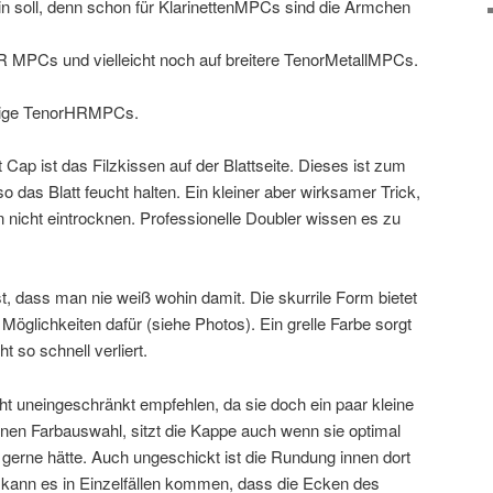
in soll, denn schon für KlarinettenMPCs sind die Ärmchen
HR MPCs und vielleicht noch auf breitere TenorMetallMPCs.
ängige TenorHRMPCs.
Cap ist das Filzkissen auf der Blattseite. Dieses ist zum
 das Blatt feucht halten. Ein kleiner aber wirksamer Trick,
en nicht eintrocknen. Professionelle Doubler wissen es zu
, dass man nie weiß wohin damit. Die skurrile Form bietet
Möglichkeiten dafür (siehe Photos). Ein grelle Farbe sorgt
 so schnell verliert.
ht uneingeschränkt empfehlen, da sie doch ein paar kleine
en Farbauswahl, sitzt die Kappe auch wenn sie optimal
 gerne hätte. Auch ungeschickt ist die Rundung innen dort
h kann es in Einzelfällen kommen, dass die Ecken des