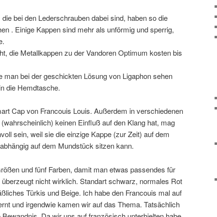
 die bei den Lederschrauben dabei sind, haben so die
en . Einige Kappen sind mehr als unförmig und sperrig,
e.
ht, die Metallkappen zu der Vandoren Optimum kosten bis
ie man bei der geschickten Lösung von Ligaphon sehen
 in die Hemdtasche.
 Smart Cap von Francouis Louis. Außerdem in verschiedenen
wahrscheinlich) keinen Einfluß auf den Klang hat, mag
voll sein, weil sie die einzige Kappe (zur Zeit) auf dem
unabhängig auf dem Mundstück sitzen kann.
 Größen und fünf Farben, damit man etwas passendes für
 überzeugt nicht wirklich. Standart schwarz, normales Rot
äßliches Türkis und Beige. Ich habe den Francouis mal auf
rnt und irgendwie kamen wir auf das Thema. Tatsächlich
e Bewandnis. Da wir uns auf französisch unterhielten habe