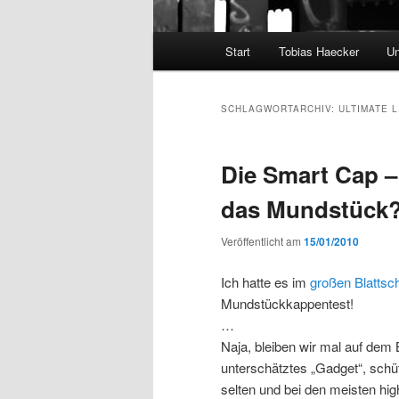
Hauptmenü
Start
Tobias Haecker
Un
SCHLAGWORTARCHIV:
ULTIMATE 
Die Smart Cap – 
das Mundstück
Veröffentlicht am
15/01/2010
Ich hatte es im
großen Blattsc
Mundstückkappentest!
…
Naja, bleiben wir mal auf dem
unterschätztes „Gadget“, schü
selten und bei den meisten hi