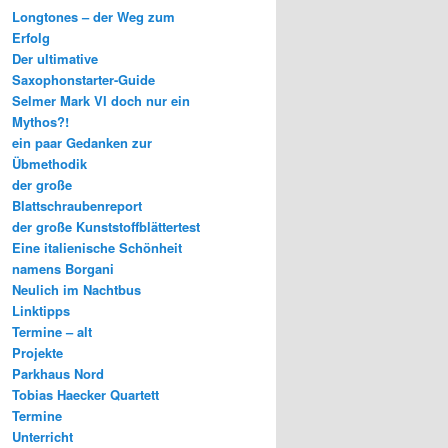
Longtones – der Weg zum
Erfolg
Der ultimative
Saxophonstarter-Guide
Selmer Mark VI doch nur ein
Mythos?!
ein paar Gedanken zur
Übmethodik
der große
Blattschraubenreport
der große Kunststoffblättertest
Eine italienische Schönheit
namens Borgani
Neulich im Nachtbus
Linktipps
Termine – alt
Projekte
Parkhaus Nord
Tobias Haecker Quartett
Termine
Unterricht