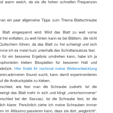
nd warm weich, da sie die hohen schnellen Frequenzen
an ein paar allgemeine Tipps zum Thema Blattschraube
Blatt eingespannt wird. Wird das Blatt zu weit vorne
frei entfalten; zu weit hinten kann es bei Blättern, die nicht
Quitschern führen, da das Blatt zu frei schwingt und sich
mme ich es meist kurz unterhalb des Schnittansatzes fest.
für ein besseres Ergebnis umdrehen kann, habe ich ja
xophonisten kleben Bissplatten für besseren Halt und
ndstück.
Hier findet ihr nochmal meine Weiterentwicklung
ren,wärmeren Sound sucht, kann damit experimentieren
f die Andruckplatte zu kleben.
schied, wie fest man die Schraube zudreht. Ist die
hwingt das Blatt mehr in sich und klingt „verschommener“
erschied bei der Saxxas). Ist die Schraube fest, ist die
lich klarer. Persönlich ziehe ich meine Schrauben immer
em im Altissimo passieren kann, dass sie dort „wegbricht“.