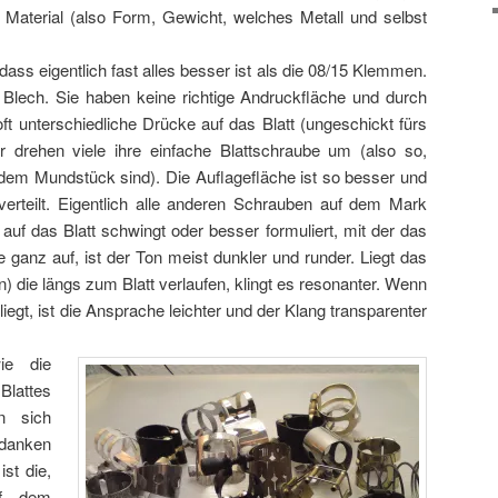
 Material (also Form, Gewicht, welches Metall und selbst
ss eigentlich fast alles besser ist als die 08/15 Klemmen.
 Blech. Sie haben keine richtige Andruckfläche und durch
t unterschiedliche Drücke auf das Blatt (ungeschickt fürs
 drehen viele ihre einfache Blattschraube um (also so,
dem Mundstück sind). Die Auflagefläche ist so besser und
erteilt. Eigentlich alle anderen Schrauben auf dem Mark
 auf das Blatt schwingt oder besser formuliert, mit der das
he ganz auf, ist der Ton meist dunkler und runder. Liegt das
n) die längs zum Blatt verlaufen, klingt es resonanter. Wenn
liegt, ist die Ansprache leichter und der Klang transparenter
ie die
attes
en sich
danken
st die,
uf dem