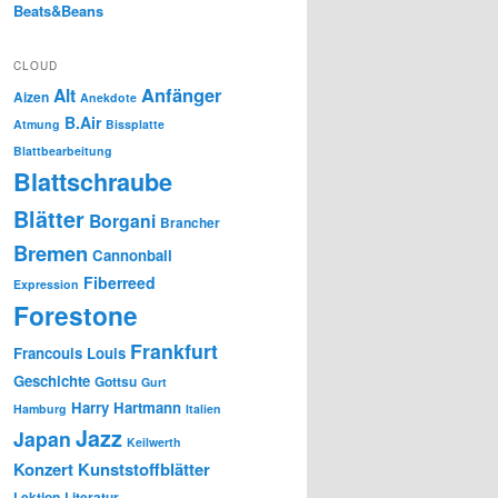
Beats&Beans
CLOUD
Anfänger
Alt
Aizen
Anekdote
B.Air
Atmung
Bissplatte
Blattbearbeitung
Blattschraube
Blätter
Borgani
Brancher
Bremen
Cannonball
Fiberreed
Expression
Forestone
Frankfurt
Francouis Louis
Geschichte
Gottsu
Gurt
Harry Hartmann
Hamburg
Italien
Jazz
Japan
Keilwerth
Konzert
Kunststoffblätter
Lektion
Literatur