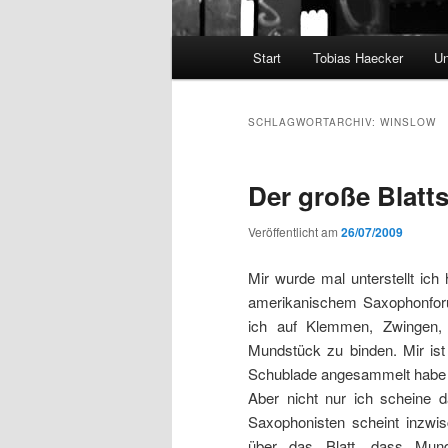
Hauptmenü
Start
Tobias Haecker
Un
SCHLAGWORTARCHIV:
WINSLOW
Der große Blatt
Veröffentlicht am
26/07/2009
Mir wurde mal unterstellt ich
amerikanischem Saxophonforu
ich auf Klemmen, Zwingen,
Mundstück zu binden. Mir ist 
Schublade angesammelt habe u
Aber nicht nur ich scheine d
Saxophonisten scheint inzwis
über das Blatt, dass Mun