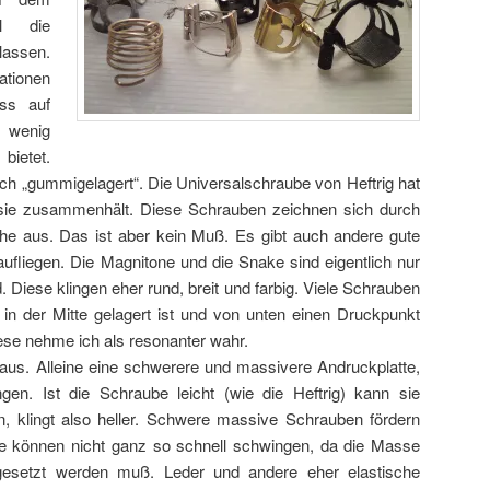
ll die
lassen.
ationen
ass auf
 wenig
bietet.
ich „gummigelagert“. Die Universalschraube von Heftrig hat
 sie zusammenhält. Diese Schrauben zeichnen sich durch
che aus. Das ist aber kein Muß. Es gibt auch andere gute
fliegen. Die Magnitone und die Snake sind eigentlich nur
d. Diese klingen eher rund, breit und farbig. Viele Schrauben
 in der Mitte gelagert ist und von unten einen Druckpunkt
iese nehme ich als resonanter wahr.
aus. Alleine eine schwerere und massivere Andruckplatte,
gen. Ist die Schraube leicht (wie die Heftrig) kann sie
ren, klingt also heller. Schwere massive Schrauben fördern
sie können nicht ganz so schnell schwingen, da die Masse
esetzt werden muß. Leder und andere eher elastische