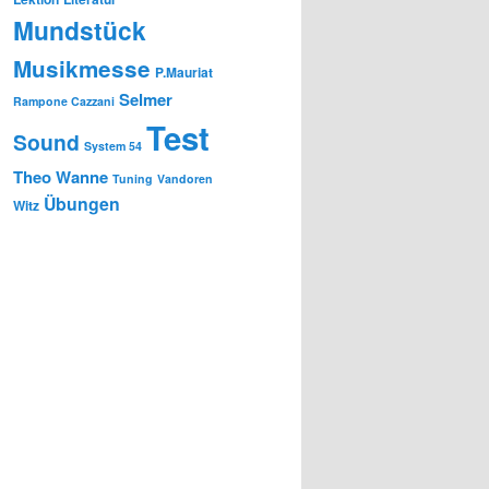
Mundstück
Musikmesse
P.Mauriat
Selmer
Rampone Cazzani
Test
Sound
System 54
Theo Wanne
Tuning
Vandoren
Übungen
Witz