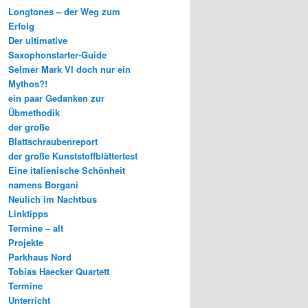
Longtones – der Weg zum
Erfolg
Der ultimative
Saxophonstarter-Guide
Selmer Mark VI doch nur ein
Mythos?!
ein paar Gedanken zur
Übmethodik
der große
Blattschraubenreport
der große Kunststoffblättertest
Eine italienische Schönheit
namens Borgani
Neulich im Nachtbus
Linktipps
Termine – alt
Projekte
Parkhaus Nord
Tobias Haecker Quartett
Termine
Unterricht