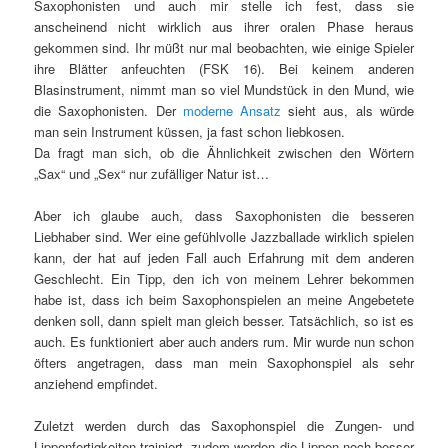
Saxophonisten und auch mir stelle ich fest, dass sie
anscheinend nicht wirklich aus ihrer oralen Phase heraus
gekommen sind. Ihr müßt nur mal beobachten, wie einige Spieler
ihre Blätter anfeuchten (FSK 16). Bei keinem anderen
Blasinstrument, nimmt man so viel Mundstück in den Mund, wie
die Saxophonisten. Der
moderne Ansatz
sieht aus, als würde
man sein Instrument küssen, ja fast schon liebkosen.
Da fragt man sich, ob die Ähnlichkeit zwischen den Wörtern
„Sax“ und „Sex“ nur zufälliger Natur ist…
Aber ich glaube auch, dass Saxophonisten die besseren
Liebhaber sind. Wer eine gefühlvolle Jazzballade wirklich spielen
kann, der hat auf jeden Fall auch Erfahrung mit dem anderen
Geschlecht. Ein Tipp, den ich von meinem Lehrer bekommen
habe ist, dass ich beim Saxophonspielen an meine Angebetete
denken soll, dann spielt man gleich besser. Tatsächlich, so ist es
auch. Es funktioniert aber auch anders rum. Mir wurde nun schon
öfters angetragen, dass man mein Saxophonspiel als sehr
anziehend empfindet.
Zuletzt werden durch das Saxophonspiel die Zungen- und
Lippenfertigkeiten trainiert, zudem werden die Lippen noch besser