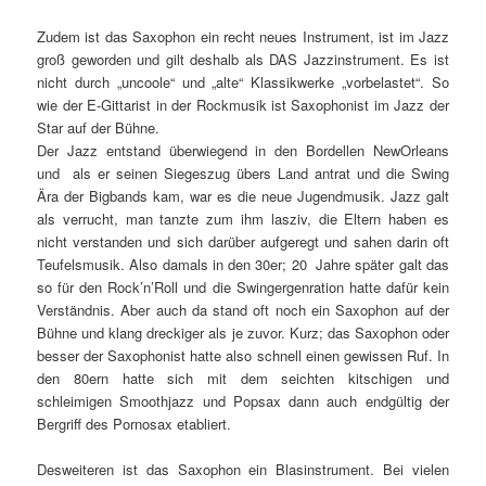
Zudem ist das Saxophon ein recht neues Instrument, ist im Jazz
groß geworden und gilt deshalb als DAS Jazzinstrument. Es ist
nicht durch „uncoole“ und „alte“ Klassikwerke „vorbelastet“. So
wie der E-Gittarist in der Rockmusik ist Saxophonist im Jazz der
Star auf der Bühne.
Der Jazz entstand überwiegend in den Bordellen NewOrleans
und als er seinen Siegeszug übers Land antrat und die Swing
Ära der Bigbands kam, war es die neue Jugendmusik. Jazz galt
als verrucht, man tanzte zum ihm lasziv, die Eltern haben es
nicht verstanden und sich darüber aufgeregt und sahen darin oft
Teufelsmusik. Also damals in den 30er; 20 Jahre später galt das
so für den Rock’n’Roll und die Swingergenration hatte dafür kein
Verständnis. Aber auch da stand oft noch ein Saxophon auf der
Bühne und klang dreckiger als je zuvor. Kurz; das Saxophon oder
besser der Saxophonist hatte also schnell einen gewissen Ruf. In
den 80ern hatte sich mit dem seichten kitschigen und
schleimigen Smoothjazz und Popsax dann auch endgültig der
Bergriff des Pornosax etabliert.
Desweiteren ist das Saxophon ein Blasinstrument. Bei vielen