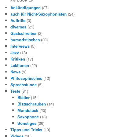
KATEGORIEN
e
Ankündigungen
(27)
n
auch für Nicht-Saxophonisten
(24)
Auftritte
(3)
diverses
(21)
Gastschreiber
(2)
humoristisches
(20)
Interviews
(5)
Jazz
(13)
Kritiken
(17)
Lektionen
(22)
News
(9)
Philosophisches
(13)
Sprechstunde
(5)
Teste
(81)
Blätter
(15)
Blattschrauben
(14)
Mundstück
(20)
Saxophone
(13)
Sonstiges
(26)
Tipps und Tricks
(13)
Videos
(16)