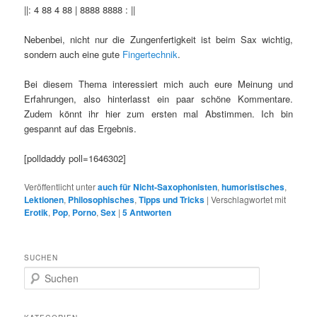
||: 4 88 4 88 | 8888 8888 : ||
Nebenbei, nicht nur die Zungenfertigkeit ist beim Sax wichtig,
sondern auch eine gute
Fingertechnik
.
Bei diesem Thema interessiert mich auch eure Meinung und
Erfahrungen, also hinterlasst ein paar schöne Kommentare.
Zudem könnt ihr hier zum ersten mal Abstimmen. Ich bin
gespannt auf das Ergebnis.
[polldaddy poll=1646302]
Veröffentlicht unter
auch für Nicht-Saxophonisten
,
humoristisches
,
Lektionen
,
Philosophisches
,
Tipps und Tricks
|
Verschlagwortet mit
Erotik
,
Pop
,
Porno
,
Sex
|
5
Antworten
SUCHEN
S
u
c
h