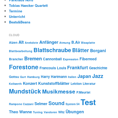
Tobias Haecker Quartett
Termine
Unterricht
Beats&Beans
CLOUD
Anfänger
Alt
B.Air
Aizen
Anekdote
Atmung
Bissplatte
Blattschraube
Blätter
Borgani
Blattbearbeitung
Bremen
Fiberreed
Cannonball
Brancher
Expression
Forestone
Frankfurt
Francouis Louis
Geschichte
Jazz
Japan
Harry Hartmann
Gottsu
Gurt
Hamburg
Italien
Konzert
Kunststoffblätter
Lektion
Literatur
Keilwerth
Mundstück
Musikmesse
P.Mauriat
Test
Sound
Selmer
Rampone Cazzani
System 54
Übungen
Theo Wanne
Witz
Tuning
Vandoren