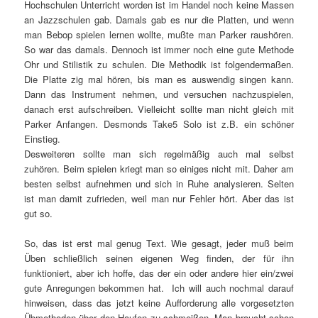
Hochschulen Unterricht worden ist im Handel noch keine Massen
an Jazzschulen gab. Damals gab es nur die Platten, und wenn
man Bebop spielen lernen wollte, mußte man Parker raushören.
So war das damals. Dennoch ist immer noch eine gute Methode
Ohr und Stilistik zu schulen. Die Methodik ist folgendermaßen.
Die Platte zig mal hören, bis man es auswendig singen kann.
Dann das Instrument nehmen, und versuchen nachzuspielen,
danach erst aufschreiben. Vielleicht sollte man nicht gleich mit
Parker Anfangen. Desmonds Take5 Solo ist z.B. ein schöner
Einstieg.
Desweiteren sollte man sich regelmäßig auch mal selbst
zuhören. Beim spielen kriegt man so einiges nicht mit. Daher am
besten selbst aufnehmen und sich in Ruhe analysieren. Selten
ist man damit zufrieden, weil man nur Fehler hört. Aber das ist
gut so.
So, das ist erst mal genug Text. Wie gesagt, jeder muß beim
Üben schließlich seinen eigenen Weg finden, der für ihn
funktioniert, aber ich hoffe, das der ein oder andere hier ein/zwei
gute Anregungen bekommen hat. Ich will auch nochmal darauf
hinweisen, dass das jetzt keine Aufforderung alle vorgesetzten
Übmethoden über den Haufen zu schmeißen. Man braucht schon