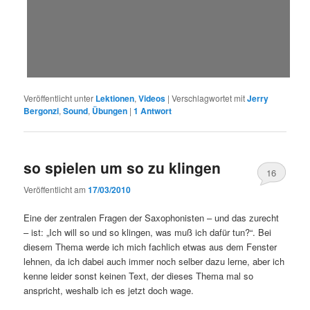
Veröffentlicht unter
Lektionen
,
Videos
|
Verschlagwortet mit
Jerry
Bergonzi
,
Sound
,
Übungen
|
1
Antwort
so spielen um so zu klingen
16
Veröffentlicht am
17/03/2010
Eine der zentralen Fragen der Saxophonisten – und das zurecht
– ist: „Ich will so und so klingen, was muß ich dafür tun?“. Bei
diesem Thema werde ich mich fachlich etwas aus dem Fenster
lehnen, da ich dabei auch immer noch selber dazu lerne, aber ich
kenne leider sonst keinen Text, der dieses Thema mal so
anspricht, weshalb ich es jetzt doch wage.