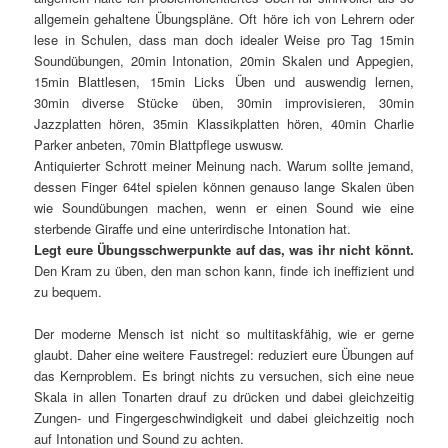
allgemein gehaltene Übungspläne. Oft höre ich von Lehrern oder
lese in Schulen, dass man doch idealer Weise pro Tag 15min
Soundübungen, 20min Intonation, 20min Skalen und Appegien,
15min Blattlesen, 15min Licks Üben und auswendig lernen,
30min diverse Stücke üben, 30min improvisieren, 30min
Jazzplatten hören, 35min Klassikplatten hören, 40min Charlie
Parker anbeten, 70min Blattpflege uswusw.
Antiquierter Schrott meiner Meinung nach. Warum sollte jemand,
dessen Finger 64tel spielen können genauso lange Skalen üben
wie Soundübungen machen, wenn er einen Sound wie eine
sterbende Giraffe und eine unterirdische Intonation hat.
Legt eure Übungsschwerpunkte auf das, was ihr nicht könnt.
Den Kram zu üben, den man schon kann, finde ich ineffizient und
zu bequem.
Der moderne Mensch ist nicht so multitaskfähig, wie er gerne
glaubt. Daher eine weitere Faustregel: reduziert eure Übungen auf
das Kernproblem. Es bringt nichts zu versuchen, sich eine neue
Skala in allen Tonarten drauf zu drücken und dabei gleichzeitig
Zungen- und Fingergeschwindigkeit und dabei gleichzeitig noch
auf Intonation und Sound zu achten.