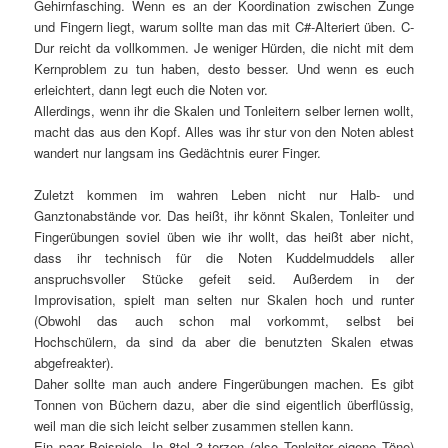
Gehirnfasching. Wenn es an der Koordination zwischen Zunge
und Fingern liegt, warum sollte man das mit C#-Alteriert üben. C-
Dur reicht da vollkommen. Je weniger Hürden, die nicht mit dem
Kernproblem zu tun haben, desto besser. Und wenn es euch
erleichtert, dann legt euch die Noten vor.
Allerdings, wenn ihr die Skalen und Tonleitern selber lernen wollt,
macht das aus den Kopf. Alles was ihr stur von den Noten ablest
wandert nur langsam ins Gedächtnis eurer Finger.
Zuletzt kommen im wahren Leben nicht nur Halb- und
Ganztonabstände vor. Das heißt, ihr könnt Skalen, Tonleiter und
Fingerübungen soviel üben wie ihr wollt, das heißt aber nicht,
dass ihr technisch für die Noten Kuddelmuddels aller
anspruchsvoller Stücke gefeit seid. Außerdem in der
Improvisation, spielt man selten nur Skalen hoch und runter
(Obwohl das auch schon mal vorkommt, selbst bei
Hochschülern, da sind da aber die benutzten Skalen etwas
abgefreakter).
Daher sollte man auch andere Fingerübungen machen. Es gibt
Tonnen von Büchern dazu, aber die sind eigentlich überflüssig,
weil man die sich leicht selber zusammen stellen kann.
Ein paar Beispiele. In 8tel 3 terzen (also Tonleiter eigene Töne)