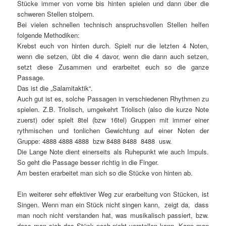
Stücke immer von vorne bis hinten spielen und dann über die
schweren Stellen stolpern.
Bei vielen schnellen technisch anspruchsvollen Stellen helfen
folgende Methodiken:
Krebst euch von hinten durch. Spielt nur die letzten 4 Noten,
wenn die setzen, übt die 4 davor, wenn die dann auch setzen,
setzt diese Zusammen und erarbeitet euch so die ganze
Passage.
Das ist die „Salamitaktik“.
Auch gut ist es, solche Passagen in verschiedenen Rhythmen zu
spielen. Z.B. Triolisch, umgekehrt Triolisch (also die kurze Note
zuerst) oder spielt 8tel (bzw 16tel) Gruppen mit immer einer
rythmischen und tonlichen Gewichtung auf einer Noten der
Gruppe: 4888 4888 4888 bzw 8488 8488 8488 usw.
Die Lange Note dient einerseits als Ruhepunkt wie auch Impuls.
So geht die Passage besser richtig in die Finger.
Am besten erarbeitet man sich so die Stücke von hinten ab.
Ein weiterer sehr effektiver Weg zur erarbeitung von Stücken, ist
Singen. Wenn man ein Stück nicht singen kann, zeigt da, dass
man noch nicht verstanden hat, was musikalisch passiert, bzw.
dass man sich das Stück noch nicht vorstellen kann. Kann man