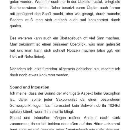
getan werden. Wenn ihr euch nur in der Übzelle frustet, bringt die
Sache sowieso nichts. Daher besetzt euren Übplan auch immer
mit genügend das Spaß macht, aber wie gesagt, durch manche
Sachen muß man sich einfach auch mal konzentriert durch
quälen.
Des weiteren kann auch ein Übetagebuch oft viel Sinn machen.
Man bekommt so einen besseren Überblick, was man geleistet
hat und man kann sich schnell Notizen machen (also ggf. ein
Heft mit Notenlinien).
Nachdem ich jetzt furchtbar allgemein geblieben bin, möchte ich
doch noch etwas konkreter werden.
Sound und Intonation
Ich meine, dass der Sound der wichtigste Aspekt beim Saxophon
ist, daher sollte jeder Saxophonist da einen besonderen
Schwerpunkt legen. Es interessiert kein Schwein ob ihr 1024tel
spielen könnt, wenn ihr scheiße klingt.
Sound und Intonation hängen meiner Ansicht nach stark
zusammen, da es bei beidem dermaßen auf das Hören ankommt
(und nicht so viel über die reine Ansatzphysik wie viele denken).