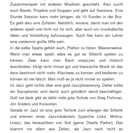
Zusammenspiel mit anderen Musikern geschieht. Also sucht
euch Bands, Projekte und Gruppen und geht auf Sessions. Eine
Stunde Session kann mehr bringen, als 10 Sunden in der Box.
Es geht also ums Zuhören. Natürlich, erstens, damit man mit den
anderen spielt und nicht nur für sich, aber auch um musikalische
Ideen und Vorstellung aufzusaugen. Auch hier kann ein Lehrer
eine verdammt große Hilfe sein.
In die selbe Sparte gehört auch, Platten zu hören. Massenweise.
Wenn man etwas spielt, wäre es gut es Stilecht spielen zu
können. Zwar kann man Bach verjazzen und triolisch
durchbraten, klingt nicht immer gut und klassische Musik ist das
dann bestimmt nicht mehr. Klischees zu kennen und bedienen zu
können ist nie falsch. Man muß es ja nicht immer so spielen.
Im Jazz geht nichts über eine gute Jazzphrasierung. Daher sollte
ein Saxophonist sich damit auch gründlich damit beschäftigen.
Gott sei dank gibt es dafür viele gute Schule von Greg Fishman,
Jim Snidero und Konsorten.
Gerade im Jazz ist eine gute Technik zum erlangen der Stilistik
und erlernen eines Jazzvokabulars (typische Licks, Motive,
Lines), das heraushören von Soli (gerne Charlie Parker). Das
stammt vor allem aus Zeiten, als Jazz noch nicht an