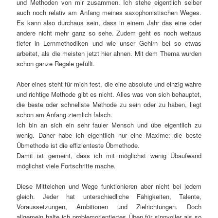
und Methoden von mir zusammen. Ich stehe eigentlich selber
auch noch relativ am Anfang meines saxophonistischen Weges.
Es kann also durchaus sein, dass in einem Jahr das eine oder
andere nicht mehr ganz so sehe. Zudem geht es noch weitaus
tiefer in Lernmethodiken und wie unser Gehirn bei so etwas
arbeitet, als die meisten jetzt hier ahnen. Mit dem Thema wurden
schon ganze Regale gefüllt.
Aber eines steht für mich fest, die eine absolute und einzig wahre
und richtige Methode gibt es nicht. Alles was von sich behauptet,
die beste oder schnellste Methode zu sein oder zu haben, liegt
schon am Anfang ziemlich falsch.
Ich bin an sich ein sehr fauler Mensch und übe eigentlich zu
wenig. Daher habe ich eigentlich nur eine Maxime: die beste
Übmethode ist die effizienteste Übmethode.
Damit ist gemeint, dass ich mit möglichst wenig Übaufwand
möglichst viele Fortschritte mache.
Diese Mittelchen und Wege funktionieren aber nicht bei jedem
gleich. Jeder hat unterschiedliche Fähigkeiten, Talente,
Voraussetzungen, Ambitionen und Zielrichtungen. Doch
allgemein halte ich problemorientiertes Üben für sinnvoller als so