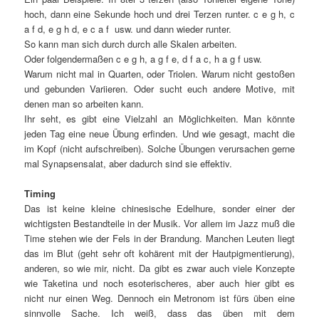
hoch, dann eine Sekunde hoch und drei Terzen runter. c e g h, c
a f d, e g h d, e c a f usw. und dann wieder runter.
So kann man sich durch durch alle Skalen arbeiten.
Oder folgendermaßen c e g h, a g f e, d f a c, h a g f usw.
Warum nicht mal in Quarten, oder Triolen. Warum nicht gestoßen
und gebunden Variieren. Oder sucht euch andere Motive, mit
denen man so arbeiten kann.
Ihr seht, es gibt eine Vielzahl an Möglichkeiten. Man könnte
jeden Tag eine neue Übung erfinden. Und wie gesagt, macht die
im Kopf (nicht aufschreiben). Solche Übungen verursachen gerne
mal Synapsensalat, aber dadurch sind sie effektiv.
Timing
Das ist keine kleine chinesische Edelhure, sonder einer der
wichtigsten Bestandteile in der Musik. Vor allem im Jazz muß die
Time stehen wie der Fels in der Brandung. Manchen Leuten liegt
das im Blut (geht sehr oft kohärent mit der Hautpigmentierung),
anderen, so wie mir, nicht. Da gibt es zwar auch viele Konzepte
wie Taketina und noch esoterischeres, aber auch hier gibt es
nicht nur einen Weg. Dennoch ein Metronom ist fürs üben eine
sinnvolle Sache. Ich weiß, dass das üben mit dem