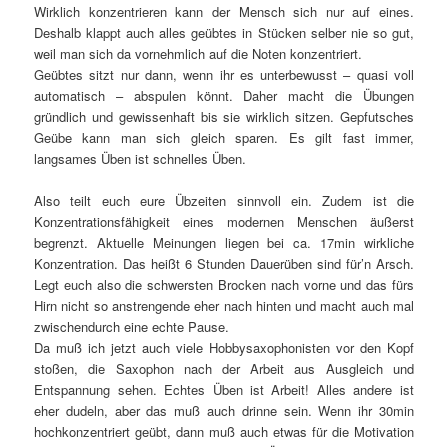
Wirklich konzentrieren kann der Mensch sich nur auf eines.
Deshalb klappt auch alles geübtes in Stücken selber nie so gut,
weil man sich da vornehmlich auf die Noten konzentriert.
Geübtes sitzt nur dann, wenn ihr es unterbewusst – quasi voll
automatisch – abspulen könnt. Daher macht die Übungen
gründlich und gewissenhaft bis sie wirklich sitzen. Gepfutsches
Geübe kann man sich gleich sparen. Es gilt fast immer,
langsames Üben ist schnelles Üben.
Also teilt euch eure Übzeiten sinnvoll ein. Zudem ist die
Konzentrationsfähigkeit eines modernen Menschen äußerst
begrenzt. Aktuelle Meinungen liegen bei ca. 17min wirkliche
Konzentration. Das heißt 6 Stunden Dauerüben sind für’n Arsch.
Legt euch also die schwersten Brocken nach vorne und das fürs
Hirn nicht so anstrengende eher nach hinten und macht auch mal
zwischendurch eine echte Pause.
Da muß ich jetzt auch viele Hobbysaxophonisten vor den Kopf
stoßen, die Saxophon nach der Arbeit aus Ausgleich und
Entspannung sehen. Echtes Üben ist Arbeit! Alles andere ist
eher dudeln, aber das muß auch drinne sein. Wenn ihr 30min
hochkonzentriert geübt, dann muß auch etwas für die Motivation