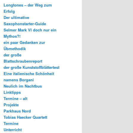
Longtones – der Weg zum
Erfolg
Der ultimative
Saxophonstarter-Guide
Selmer Mark VI doch nur ein
Mythos?!
ein paar Gedanken zur
Übmethodik
der große
Blattschraubenreport
der große Kunststoffblättertest
Eine italienische Schönheit
namens Borgani
Neulich im Nachtbus
Linktipps
Termine – alt
Projekte
Parkhaus Nord
Tobias Haecker Quartett
Termine
Unterricht