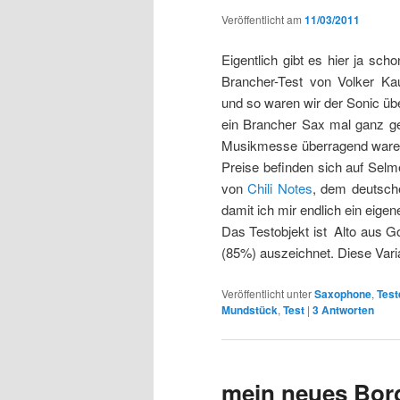
Veröffentlicht am
11/03/2011
Eigentlich gibt es hier ja sch
Brancher-Test von Volker K
und so waren wir der Sonic übe
ein Brancher Sax mal ganz ge
Musikmesse überragend waren.
Preise befinden sich auf Selme
von
Chili Notes
, dem deutsche
damit ich mir endlich ein eig
Das Testobjekt ist Alto aus G
(85%) auszeichnet. Diese Varia
Veröffentlicht unter
Saxophone
,
Test
Mundstück
,
Test
|
3
Antworten
mein neues Bor