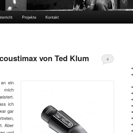
terricht
Projekte
Kontakt
Acoustimax von Ted Klum
4
 an ein
s mich
stert.
ass ich
war gar
treten,
t. Aber
ten und