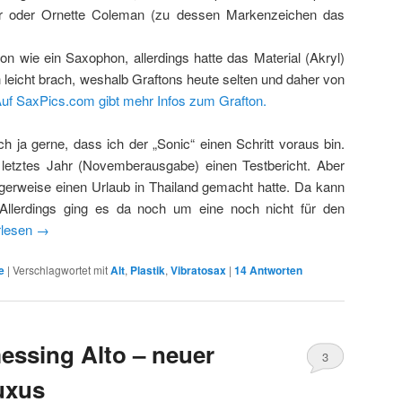
ker oder Ornette Coleman (zu dessen Markenzeichen das
 wie ein Saxophon, allerdings hatte das Material (Akryl)
 leicht brach, weshalb Graftons heute selten und daher von
uf SaxPics.com gibt mehr Infos zum Grafton.
 ja gerne, dass ich der „Sonic“ einen Schritt voraus bin.
 letztes Jahr (Novemberausgabe) einen Testbericht. Aber
ligerweise einen Urlaub in Thailand gemacht hatte. Da kann
n. Allerdings ging es da noch um eine noch nicht für den
rlesen
→
e
|
Verschlagwortet mit
Alt
,
Plastik
,
Vibratosax
|
14
Antworten
ssing Alto – neuer
3
uxus