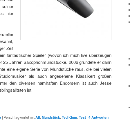
 seiner
es hier
steller
ekannt,
ger Zeit
r ein fantastischer Spieler (wovon ich mich live überzeugen
über 25 Jahren Saxophonmundstücke. 2006 gründete er dann
te eine eigene Serie von Mundstücke raus, die bei vielen
tudiomusiker als auch angesehene Klassiker) großen
nter den diversen namhaften Endorsern ist auch Jesse
lingsalitsten ist.
e
|
Verschlagwortet mit
Alt
,
Mundstück
,
Ted Klum
,
Test
|
4
Antworten