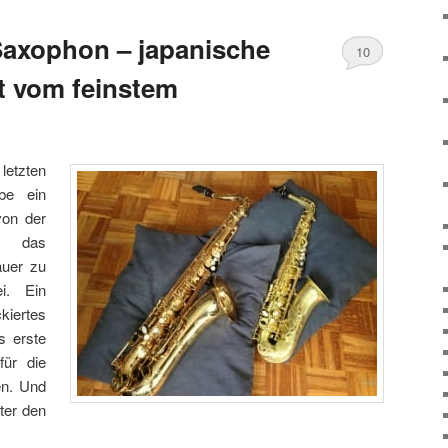
Saxophon – japanische
10
 vom feinstem
 letzten
abe ein
on der
das
uer zu
i. Ein
kiertes
s erste
für die
en. Und
ter den