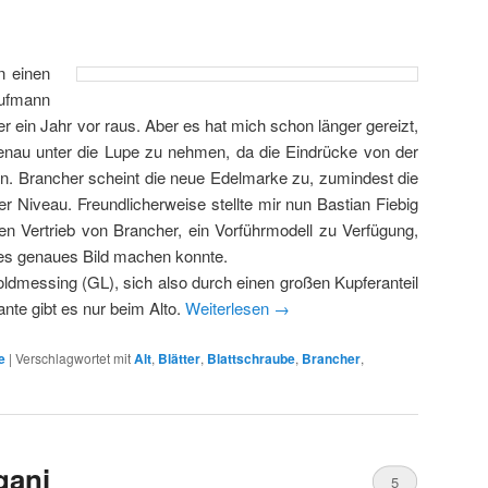
on einen
aufmann
r ein Jahr vor raus. Aber es hat mich schon länger gereizt,
nau unter die Lupe zu nehmen, da die Eindrücke von der
 Brancher scheint die neue Edelmarke zu, zumindest die
r Niveau. Freundlicherweise stellte mir nun Bastian Fiebig
n Vertrieb von Brancher, ein Vorführmodell zu Verfügung,
enes genaues Bild machen konnte.
oldmessing (GL), sich also durch einen großen Kupferanteil
nte gibt es nur beim Alto.
Weiterlesen
→
e
|
Verschlagwortet mit
Alt
,
Blätter
,
Blattschraube
,
Brancher
,
gani
5