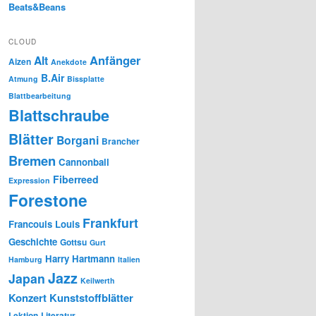
Beats&Beans
CLOUD
Anfänger
Alt
Aizen
Anekdote
B.Air
Atmung
Bissplatte
Blattbearbeitung
Blattschraube
Blätter
Borgani
Brancher
Bremen
Cannonball
Fiberreed
Expression
Forestone
Frankfurt
Francouis Louis
Geschichte
Gottsu
Gurt
Harry Hartmann
Hamburg
Italien
Jazz
Japan
Keilwerth
Konzert
Kunststoffblätter
Lektion
Literatur