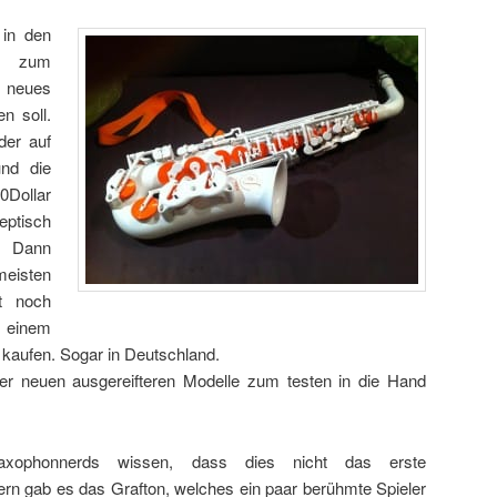
 in den
en zum
neues
n soll.
der auf
und die
Dollar
eptisch
t. Dann
eisten
t noch
d einem
 kaufen. Sogar in Deutschland.
er neuen ausgereifteren Modelle zum testen in die Hand
xophonnerds wissen, dass dies nicht das erste
0ern gab es das Grafton, welches ein paar berühmte Spieler