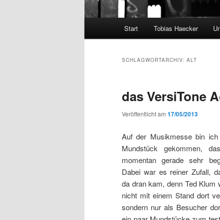
Hauptmenü
Start
Tobias Haecker
Un
SCHLAGWORTARCHIV:
ALT
das VersiTone 
Veröffentlicht am
17/05/2013
Auf der Musikmesse bin ich
Mundstück gekommen, da
momentan gerade sehr begei
Dabei war es reiner Zufall, d
da dran kam, denn Ted Klum 
nicht mit einem Stand dort ver
sondern nur als Besucher dor
ein paar Mundstücke zum tes