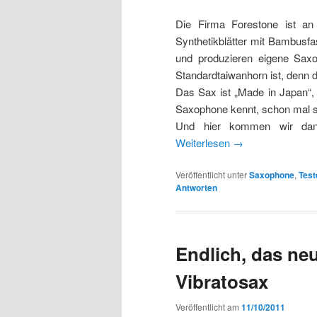
Die Firma Forestone ist an 
Synthetikblätter mit Bambusfas
und produzieren eigene Saxop
Standardtaiwanhorn ist, denn 
Das Sax ist „Made in Japan“
Saxophone kennt, schon mal se
Und hier kommen wir dann
Weiterlesen
→
Veröffentlicht unter
Saxophone
,
Test
Antworten
Endlich, das ne
Vibratosax
Veröffentlicht am
11/10/2011