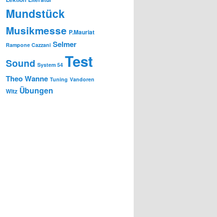
Mundstück
Musikmesse
P.Mauriat
Selmer
Rampone Cazzani
Test
Sound
System 54
Theo Wanne
Tuning
Vandoren
Übungen
Witz