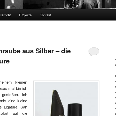
terricht
Projekte
Kontakt
raube aus Silber – die
ure
einem kleinen
eses mal bin ich
 gestoßen. Ich
onic eine kleine
e Ligature. Sah
ofort auf die