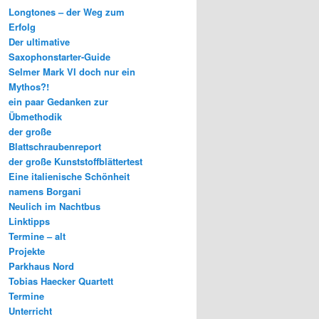
Longtones – der Weg zum
Erfolg
Der ultimative
Saxophonstarter-Guide
Selmer Mark VI doch nur ein
Mythos?!
ein paar Gedanken zur
Übmethodik
der große
Blattschraubenreport
der große Kunststoffblättertest
Eine italienische Schönheit
namens Borgani
Neulich im Nachtbus
Linktipps
Termine – alt
Projekte
Parkhaus Nord
Tobias Haecker Quartett
Termine
Unterricht