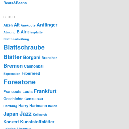
Beats&Beans
CLOUD
Anfänger
Alt
Aizen
Anekdote
B.Air
Atmung
Bissplatte
Blattbearbeitung
Blattschraube
Blätter
Borgani
Brancher
Bremen
Cannonball
Fiberreed
Expression
Forestone
Frankfurt
Francouis Louis
Geschichte
Gottsu
Gurt
Harry Hartmann
Hamburg
Italien
Jazz
Japan
Keilwerth
Konzert
Kunststoffblätter
Lektion
Literatur