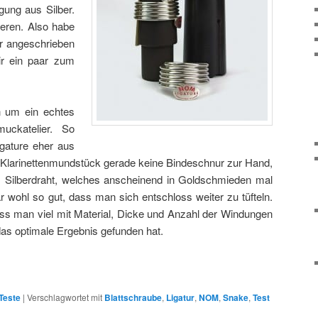
gung aus Silber.
ieren. Also habe
er angeschrieben
ir ein paar zum
h um ein echtes
uckatelier. So
igature eher aus
in Klarinettenmundstück gerade keine Bindeschnur zur Hand,
 Silberdraht, welches anscheinend in Goldschmieden mal
r wohl so gut, dass man sich entschloss weiter zu tüfteln.
ss man viel mit Material, Dicke und Anzahl der Windungen
das optimale Ergebnis gefunden hat.
Teste
|
Verschlagwortet mit
Blattschraube
,
Ligatur
,
NOM
,
Snake
,
Test