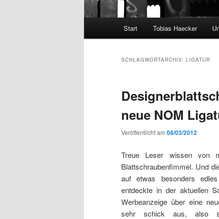
Hauptmenü
Start
Tobias Haecker
Un
SCHLAGWORTARCHIV:
LIGATUR
Designerblattsch
neue NOM Ligat
Veröffentlicht am
08/03/2012
Treue Leser wissen von m
Blattschraubenfimmel. Und di
auf etwas besonders edles
entdeckte in der aktuellen S
Werbeanzeige über eine neu
sehr schick aus, also s