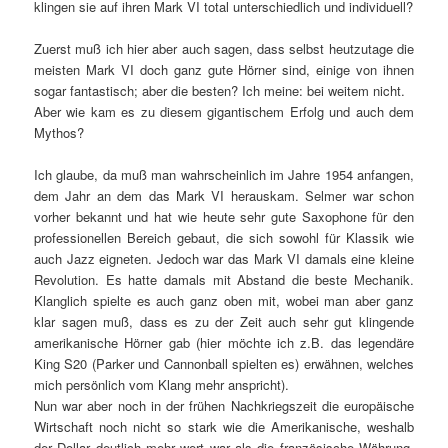
klingen sie auf ihren Mark VI total unterschiedlich und individuell?
Zuerst muß ich hier aber auch sagen, dass selbst heutzutage die
meisten Mark VI doch ganz gute Hörner sind, einige von ihnen
sogar fantastisch; aber die besten? Ich meine: bei weitem nicht.
Aber wie kam es zu diesem gigantischem Erfolg und auch dem
Mythos?
Ich glaube, da muß man wahrscheinlich im Jahre 1954 anfangen,
dem Jahr an dem das Mark VI herauskam. Selmer war schon
vorher bekannt und hat wie heute sehr gute Saxophone für den
professionellen Bereich gebaut, die sich sowohl für Klassik wie
auch Jazz eigneten. Jedoch war das Mark VI damals eine kleine
Revolution. Es hatte damals mit Abstand die beste Mechanik.
Klanglich spielte es auch ganz oben mit, wobei man aber ganz
klar sagen muß, dass es zu der Zeit auch sehr gut klingende
amerikanische Hörner gab (hier möchte ich z.B. das legendäre
King S20 (Parker und Cannonball spielten es) erwähnen, welches
mich persönlich vom Klang mehr anspricht).
Nun war aber noch in der frühen Nachkriegszeit die europäische
Wirtschaft noch nicht so stark wie die Amerikanische, weshalb
der Dollar deutlich mehr wert war als die französische Währung,