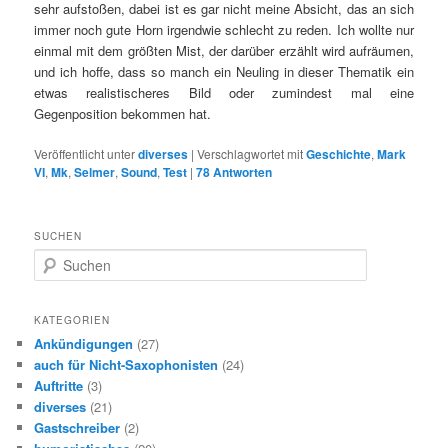
sehr aufstoßen, dabei ist es gar nicht meine Absicht, das an sich
immer noch gute Horn irgendwie schlecht zu reden. Ich wollte nur
einmal mit dem größten Mist, der darüber erzählt wird aufräumen,
und ich hoffe, dass so manch ein Neuling in dieser Thematik ein
etwas realistischeres Bild oder zumindest mal eine
Gegenposition bekommen hat.
Veröffentlicht unter
diverses
|
Verschlagwortet mit
Geschichte
,
Mark
VI
,
Mk
,
Selmer
,
Sound
,
Test
|
78
Antworten
SUCHEN
S
u
c
h
KATEGORIEN
e
Ankündigungen
(27)
n
auch für Nicht-Saxophonisten
(24)
Auftritte
(3)
diverses
(21)
Gastschreiber
(2)