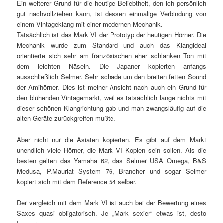
Ein weiterer Grund für die heutige Beliebtheit, den ich persönlich
gut nachvollziehen kann, ist dessen einmalige Verbindung von
einem Vintageklang mit einer modernen Mechanik.
Tatsächlich ist das Mark VI der Prototyp der heutigen Hörner. Die
Mechanik wurde zum Standard und auch das Klangideal
orientierte sich sehr am französischen eher schlanken Ton mit
dem leichten Näseln. Die Japaner kopierten anfangs
ausschließlich Selmer. Sehr schade um den breiten fetten Sound
der Amihörner. Dies ist meiner Ansicht nach auch ein Grund für
den blühenden Vintagemarkt, weil es tatsächlich lange nichts mit
dieser schönen Klangrichtung gab und man zwangsläufig auf die
alten Geräte zurückgreifen mußte.
Aber nicht nur die Asiaten kopierten. Es gibt auf dem Markt
unendlich viele Hörner, die Mark VI Kopien sein sollen. Als die
besten gelten das Yamaha 62, das Selmer USA Omega, B&S
Medusa, P.Mauriat System 76, Brancher und sogar Selmer
kopiert sich mit dem Reference 54 selber.
Der vergleich mit dem Mark VI ist auch bei der Bewertung eines
Saxes quasi obligatorisch. Je „Mark sexier“ etwas ist, desto