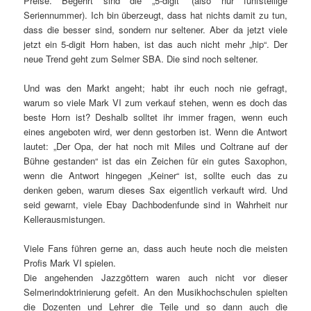
Preise. Begehrt sind die „5-digit“ (also nur fünfstellige
Seriennummer). Ich bin überzeugt, dass hat nichts damit zu tun,
dass die besser sind, sondern nur seltener. Aber da jetzt viele
jetzt ein 5-digit Horn haben, ist das auch nicht mehr „hip“. Der
neue Trend geht zum Selmer SBA. Die sind noch seltener.
Und was den Markt angeht; habt ihr euch noch nie gefragt,
warum so viele Mark VI zum verkauf stehen, wenn es doch das
beste Horn ist? Deshalb solltet ihr immer fragen, wenn euch
eines angeboten wird, wer denn gestorben ist. Wenn die Antwort
lautet: „Der Opa, der hat noch mit Miles und Coltrane auf der
Bühne gestanden“ ist das ein Zeichen für ein gutes Saxophon,
wenn die Antwort hingegen „Keiner“ ist, sollte euch das zu
denken geben, warum dieses Sax eigentlich verkauft wird. Und
seid gewarnt, viele Ebay Dachbodenfunde sind in Wahrheit nur
Kellerausmistungen.
Viele Fans führen gerne an, dass auch heute noch die meisten
Profis Mark VI spielen.
Die angehenden Jazzgöttern waren auch nicht vor dieser
Selmerindoktrinierung gefeit. An den Musikhochschulen spielten
die Dozenten und Lehrer die Teile und so dann auch die