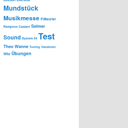
Mundstück
Musikmesse
P.Mauriat
Selmer
Rampone Cazzani
Test
Sound
System 54
Theo Wanne
Tuning
Vandoren
Übungen
Witz