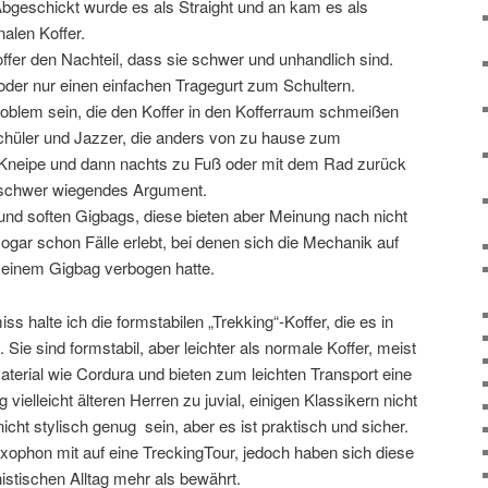
t. Abgeschickt wurde es als Straight und an kam es als
alen Koffer.
offer den Nachteil, dass sie schwer und unhandlich sind.
oder nur einen einfachen Tragegurt zum Schultern.
roblem sein, die den Koffer in den Kofferraum schmeißen
chüler und Jazzer, die anders von zu hause zum
 Kneipe und dann nachts zu Fuß oder mit dem Rad zurück
 schwer wiegendes Argument.
 und soften Gigbags, diese bieten aber Meinung nach nicht
sogar schon Fälle erlebt, bei denen sich die Mechanik auf
 einem Gigbag verbogen hatte.
 halte ich die formstabilen „Trekking“-Koffer, die es in
 Sie sind formstabil, aber leichter als normale Koffer, meist
terial wie Cordura und bieten zum leichten Transport eine
elleicht älteren Herren zu juvial, einigen Klassikern nicht
icht stylisch genug sein, aber es ist praktisch und sicher.
xophon mit auf eine TreckingTour, jedoch haben sich diese
istischen Alltag mehr als bewährt.