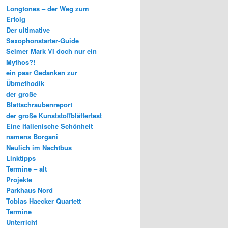
Longtones – der Weg zum
Erfolg
Der ultimative
Saxophonstarter-Guide
Selmer Mark VI doch nur ein
Mythos?!
ein paar Gedanken zur
Übmethodik
der große
Blattschraubenreport
der große Kunststoffblättertest
Eine italienische Schönheit
namens Borgani
Neulich im Nachtbus
Linktipps
Termine – alt
Projekte
Parkhaus Nord
Tobias Haecker Quartett
Termine
Unterricht