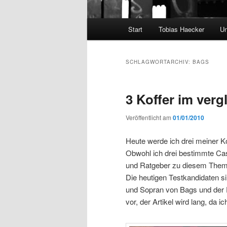
Hauptmenü
Start
Tobias Haecker
Un
SCHLAGWORTARCHIV:
BAGS
3 Koffer im verg
Veröffentlicht am
01/01/2010
Heute werde ich drei meiner K
Obwohl ich drei bestimmte Case
und Ratgeber zu diesem Them
Die heutigen Testkandidaten si
und Sopran von Bags und der 
vor, der Artikel wird lang, da i