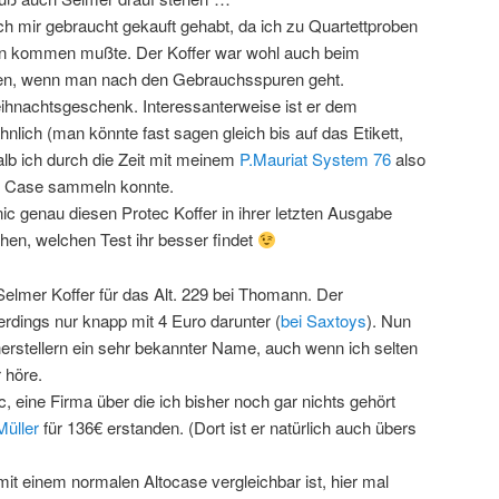
h mir gebraucht gekauft gehabt, da ich zu Quartettproben
en kommen mußte. Der Koffer war wohl auch beim
den, wenn man nach den Gebrauchsspuren geht.
Weihnachtsgeschenk. Interessanterweise ist er dem
hnlich (man könnte fast sagen gleich bis auf das Etikett,
lb ich durch die Zeit mit meinem
P.Mauriat System 76
also
m Case sammeln konnte.
ic genau diesen Protec Koffer in ihrer letzten Ausgabe
chen, welchen Test ihr besser findet
 Selmer Koffer für das Alt. 229 bei Thomann. Der
lerdings nur knapp mit 4 Euro darunter (
bei Saxtoys
). Nun
herstellern ein sehr bekannter Name, auch wenn ich selten
 höre.
, eine Firma über die ich bisher noch gar nichts gehört
Müller
für 136€ erstanden. (Dort ist er natürlich auch übers
mit einem normalen Altocase vergleichbar ist, hier mal