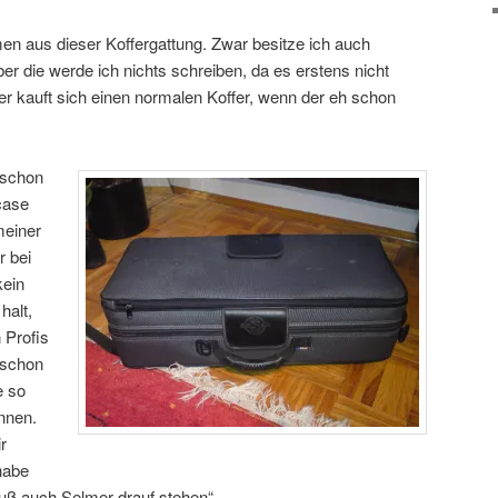
en aus dieser Koffergattung. Zwar besitze ich auch
ber die werde ich nichts schreiben, da es erstens nicht
er kauft sich einen normalen Koffer, wenn der eh schon
 schon
case
meiner
r bei
kein
halt,
 Profis
 schon
e so
nnen.
r
habe
muß auch Selmer drauf stehen“…