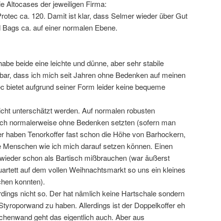
ie Altocases der jeweiligen Firma:
otec ca. 120. Damit ist klar, dass Selmer wieder über Gut
 Bags ca. auf einer normalen Ebene.
be beide eine leichte und dünne, aber sehr stabile
stbar, dass ich mich seit Jahren ohne Bedenken auf meinen
ec bietet aufgrund seiner Form leider keine bequeme
nicht unterschätzt werden. Auf normalen robusten
ch normalerweise ohne Bedenken setzten (sofern man
er haben Tenorkoffer fast schon die Höhe von Barhockern,
e Menschen wie ich mich darauf setzen können. Einen
wieder schon als Bartisch mißbrauchen (war äußerst
uartett auf dem vollen Weihnachtsmarkt so uns ein kleines
chen konnten).
rdings nicht so. Der hat nämlich keine Hartschale sondern
 Styroporwand zu haben. Allerdings ist der Doppelkoffer eh
schenwand geht das eigentlich auch. Aber aus