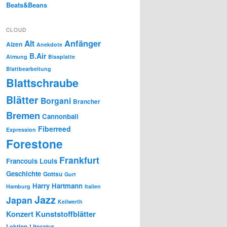
Beats&Beans
CLOUD
Anfänger
Alt
Aizen
Anekdote
B.Air
Atmung
Bissplatte
Blattbearbeitung
Blattschraube
Blätter
Borgani
Brancher
Bremen
Cannonball
Fiberreed
Expression
Forestone
Frankfurt
Francouis Louis
Geschichte
Gottsu
Gurt
Harry Hartmann
Hamburg
Italien
Jazz
Japan
Keilwerth
Konzert
Kunststoffblätter
Lektion
Literatur