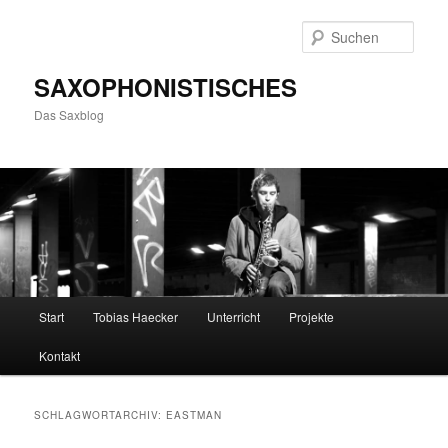
Zum
Zum
primären
sekundären
Such
Inhalt
Inhalt
springen
springen
SAXOPHONISTISCHES
Das Saxblog
Hauptmenü
Start
Tobias Haecker
Unterricht
Projekte
Kontakt
SCHLAGWORTARCHIV:
EASTMAN