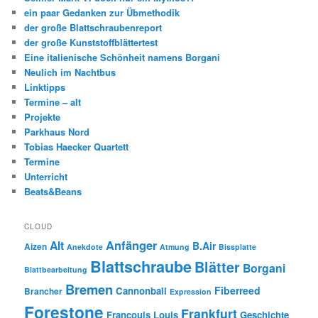
ein paar Gedanken zur Übmethodik
der große Blattschraubenreport
der große Kunststoffblättertest
Eine italienische Schönheit namens Borgani
Neulich im Nachtbus
Linktipps
Termine – alt
Projekte
Parkhaus Nord
Tobias Haecker Quartett
Termine
Unterricht
Beats&Beans
CLOUD
Anfänger
Alt
B.Air
Aizen
Anekdote
Atmung
Bissplatte
Blattschraube
Blätter
Borgani
Blattbearbeitung
Bremen
Fiberreed
Cannonball
Brancher
Expression
Forestone
Frankfurt
Francouis Louis
Geschichte