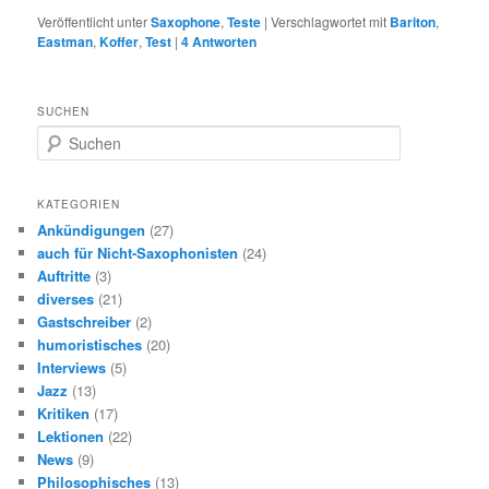
Veröffentlicht unter
Saxophone
,
Teste
|
Verschlagwortet mit
Bariton
,
Eastman
,
Koffer
,
Test
|
4
Antworten
SUCHEN
S
u
c
h
KATEGORIEN
e
Ankündigungen
(27)
n
auch für Nicht-Saxophonisten
(24)
Auftritte
(3)
diverses
(21)
Gastschreiber
(2)
humoristisches
(20)
Interviews
(5)
Jazz
(13)
Kritiken
(17)
Lektionen
(22)
News
(9)
Philosophisches
(13)