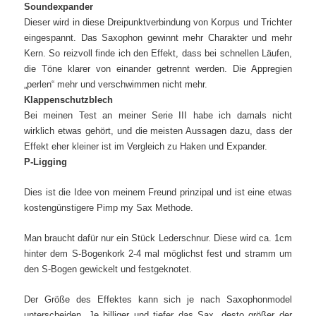
Soundexpander
Dieser wird in diese Dreipunktverbindung von Korpus und Trichter
eingespannt. Das Saxophon gewinnt mehr Charakter und mehr
Kern. So reizvoll finde ich den Effekt, dass bei schnellen Läufen,
die Töne klarer von einander getrennt werden. Die Appregien
„perlen“ mehr und verschwimmen nicht mehr.
Klappenschutzblech
Bei meinen Test an meiner Serie III habe ich damals nicht
wirklich etwas gehört, und die meisten Aussagen dazu, dass der
Effekt eher kleiner ist im Vergleich zu Haken und Expander.
P-Ligging
Dies ist die Idee von meinem Freund prinzipal und ist eine etwas
kostengünstigere Pimp my Sax Methode.
Man braucht dafür nur ein Stück Lederschnur. Diese wird ca. 1cm
hinter dem S-Bogenkork 2-4 mal möglichst fest und stramm um
den S-Bogen gewickelt und festgeknotet.
Der Größe des Effektes kann sich je nach Saxophonmodel
unterscheiden. Je billiger und tiefer das Sax, desto größer der