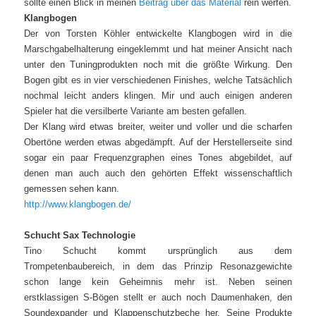
sollte einen Blick in meinen
Beitrag über das Material
rein werfen.
Klangbogen
Der von Torsten Köhler entwickelte Klangbogen wird in die
Marschgabelhalterung eingeklemmt und hat meiner Ansicht nach
unter den Tuningprodukten noch mit die größte Wirkung. Den
Bogen gibt es in vier verschiedenen Finishes, welche Tatsächlich
nochmal leicht anders klingen. Mir und auch einigen anderen
Spieler hat die versilberte Variante am besten gefallen.
Der Klang wird etwas breiter, weiter und voller und die scharfen
Obertöne werden etwas abgedämpft. Auf der Herstellerseite sind
sogar ein paar Frequenzgraphen eines Tones abgebildet, auf
denen man auch auch den gehörten Effekt wissenschaftlich
gemessen sehen kann.
http://www.klangbogen.de/
Schucht Sax Technologie
Tino Schucht kommt ursprünglich aus dem
Trompetenbaubereich, in dem das Prinzip Resonazgewichte
schon lange kein Geheimnis mehr ist. Neben seinen
erstklassigen S-Bögen stellt er auch noch Daumenhaken, den
Soundexpander und Klappenschutzbeche her. Seine Produkte