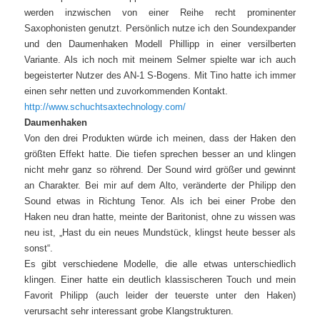
werden inzwischen von einer Reihe recht prominenter
Saxophonisten genutzt. Persönlich nutze ich den Soundexpander
und den Daumenhaken Modell Phillipp in einer versilberten
Variante. Als ich noch mit meinem Selmer spielte war ich auch
begeisterter Nutzer des AN-1 S-Bogens. Mit Tino hatte ich immer
einen sehr netten und zuvorkommenden Kontakt.
http://www.schuchtsaxtechnology.com/
Daumenhaken
Von den drei Produkten würde ich meinen, dass der Haken den
größten Effekt hatte. Die tiefen sprechen besser an und klingen
nicht mehr ganz so röhrend. Der Sound wird größer und gewinnt
an Charakter. Bei mir auf dem Alto, veränderte der Philipp den
Sound etwas in Richtung Tenor. Als ich bei einer Probe den
Haken neu dran hatte, meinte der Baritonist, ohne zu wissen was
neu ist, „Hast du ein neues Mundstück, klingst heute besser als
sonst“.
Es gibt verschiedene Modelle, die alle etwas unterschiedlich
klingen. Einer hatte ein deutlich klassischeren Touch und mein
Favorit Philipp (auch leider der teuerste unter den Haken)
verursacht sehr interessant grobe Klangstrukturen.