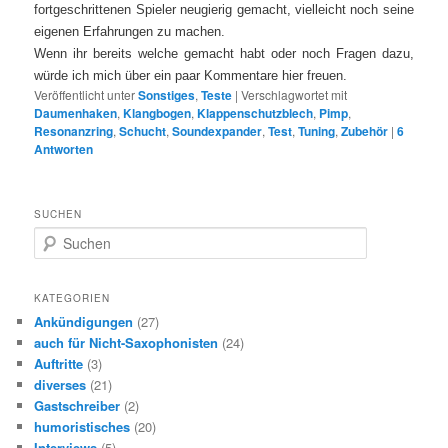
fortgeschrittenen Spieler neugierig gemacht, vielleicht noch seine
eigenen Erfahrungen zu machen.
Wenn ihr bereits welche gemacht habt oder noch Fragen dazu,
würde ich mich über ein paar Kommentare hier freuen.
Veröffentlicht unter
Sonstiges
,
Teste
|
Verschlagwortet mit
Daumenhaken
,
Klangbogen
,
Klappenschutzblech
,
Pimp
,
Resonanzring
,
Schucht
,
Soundexpander
,
Test
,
Tuning
,
Zubehör
|
6
Antworten
SUCHEN
S
u
c
h
KATEGORIEN
e
Ankündigungen
(27)
n
auch für Nicht-Saxophonisten
(24)
Auftritte
(3)
diverses
(21)
Gastschreiber
(2)
humoristisches
(20)
Interviews
(5)