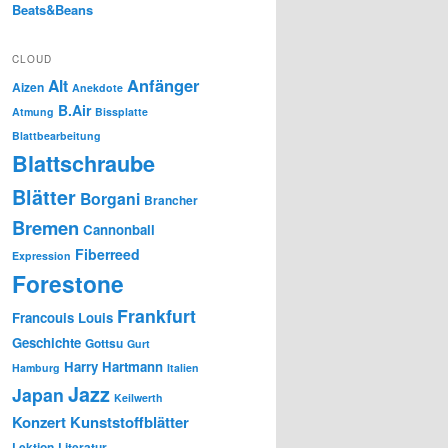
Beats&Beans
CLOUD
Anfänger
Alt
Aizen
Anekdote
B.Air
Atmung
Bissplatte
Blattbearbeitung
Blattschraube
Blätter
Borgani
Brancher
Bremen
Cannonball
Fiberreed
Expression
Forestone
Frankfurt
Francouis Louis
Geschichte
Gottsu
Gurt
Harry Hartmann
Hamburg
Italien
Jazz
Japan
Keilwerth
Konzert
Kunststoffblätter
Lektion
Literatur