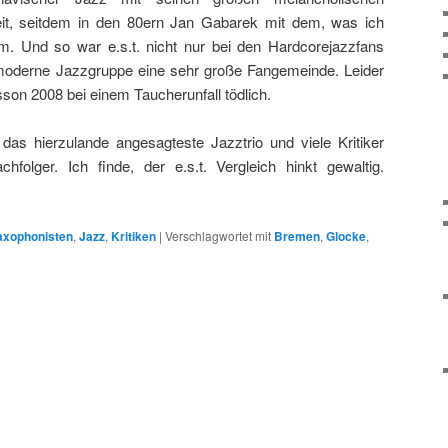
eit, seitdem in den 80ern Jan Gabarek mit dem, was ich
m. Und so war e.s.t. nicht nur bei den Hardcorejazzfans
e moderne Jazzgruppe eine sehr große Fangemeinde. Leider
son 2008 bei einem Taucherunfall tödlich.
t das hierzulande angesagteste Jazztrio und viele Kritiker
hfolger. Ich finde, der e.s.t. Vergleich hinkt gewaltig.
Saxophonisten
,
Jazz
,
Kritiken
|
Verschlagwortet mit
Bremen
,
Glocke
,