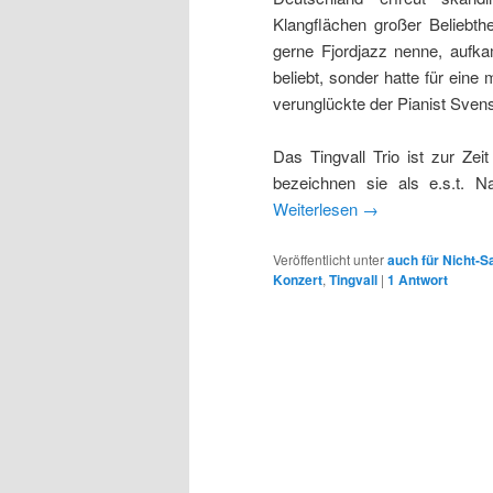
Klangflächen großer Beliebth
gerne Fjordjazz nenne, aufka
beliebt, sonder hatte für ein
verunglückte der Pianist Svens
Das Tingvall Trio ist zur Zei
bezeichnen sie als e.s.t. Nac
Weiterlesen
→
Veröffentlicht unter
auch für Nicht-
Konzert
,
Tingvall
|
1
Antwort