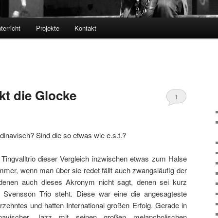
terricht
Projekte
Kontakt
ckt die Glocke
1
ndinavisch? Sind die so etwas wie e.s.t.?
ingvalltrio dieser Vergleich inzwischen etwas zum Halse
immer, wenn man über sie redet fällt auch zwangsläufig der
, denen auch dieses Akronym nicht sagt, denen sei kurz
n Svensson Trio steht. Diese war eine die angesagteste
rzehntes und hatten International großen Erfolg. Gerade in
inavischer Jazz mit seinen großen melancholischen