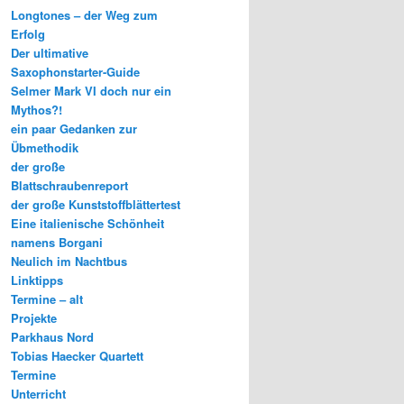
Longtones – der Weg zum
Erfolg
Der ultimative
Saxophonstarter-Guide
Selmer Mark VI doch nur ein
Mythos?!
ein paar Gedanken zur
Übmethodik
der große
Blattschraubenreport
der große Kunststoffblättertest
Eine italienische Schönheit
namens Borgani
Neulich im Nachtbus
Linktipps
Termine – alt
Projekte
Parkhaus Nord
Tobias Haecker Quartett
Termine
Unterricht