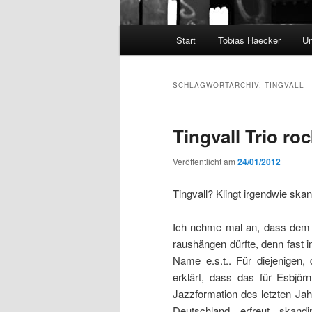
Hauptmenü
Start
Tobias Haecker
Un
SCHLAGWORTARCHIV:
TINGVALL
Tingvall Trio ro
Veröffentlicht am
24/01/2012
Tingvall? Klingt irgendwie ska
Ich nehme mal an, dass dem T
raushängen dürfte, denn fast 
Name e.s.t.. Für diejenigen
erklärt, dass das für Esbjör
Jazzformation des letzten Jah
Deutschland erfreut skand