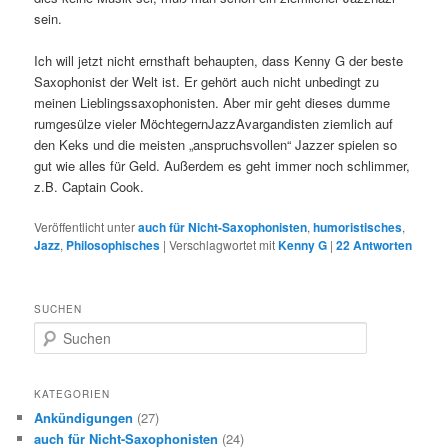
sein.
Ich will jetzt nicht ernsthaft behaupten, dass Kenny G der beste
Saxophonist der Welt ist. Er gehört auch nicht unbedingt zu
meinen Lieblingssaxophonisten. Aber mir geht dieses dumme
rumgesülze vieler MöchtegernJazzAvargandisten ziemlich auf
den Keks und die meisten „anspruchsvollen“ Jazzer spielen so
gut wie alles für Geld. Außerdem es geht immer noch schlimmer,
z.B. Captain Cook.
Veröffentlicht unter
auch für Nicht-Saxophonisten
,
humoristisches
,
Jazz
,
Philosophisches
|
Verschlagwortet mit
Kenny G
|
22
Antworten
SUCHEN
S
u
c
h
KATEGORIEN
e
Ankündigungen
(27)
n
auch für Nicht-Saxophonisten
(24)