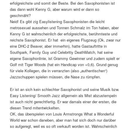
erfolgreichste und somit der Beste. Bei den Saxophonisten ist
das dann wohl Kenny G, aber warum wird er dann so
geschmäht?
Neid! Es gibt zig Easylistening Saxophonisten die leicht
metrosexuel aussehen und Tonnen Schmalz im Ton haben, aber
Kenny G ist wahrscheinlich der erfolgreichste, berühmteste und
reichste Saxophonist. Er hat ein eigenes Flugzeug (Ok, zwar nur
eine DHC-2 Beaver, aber immerhin), hatte Gastauftritte in
Southpark, Family Guy und Celebritiy DeathMatch, hat seine
eigene Saxophonlinie, ist Grammy Gewinner und zudem spielt er
Golf mit Tiger Woods (hat ein Handicap von +0,6). Grund genug
für viele Kollegen, die in verranzten (also „authentischen“)
Jazzschuppen spielen müssen, die Nase zu rümpfen.
Er ist an sich kein schlechter Saxophonist und seine Musik bzw.
Easy Listening/ Smooth Jazz allgemein als Mist abzustempeln
ist auch nicht gerechtfertig. Er war damals einer der ersten, die
diesen Trend mitentwickelten.
OK, das überspielen von Louis Armstrongs What a Wonderful
World war schon daneben, aber man hat sich doch nur darüber
so aufgeregt, weil es so oft verkauft worden ist. Wahrscheinlich