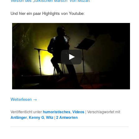
Version des „türkischen Marsch“ von Mozart
Und hier ein paar Highlights von Youtube:
Weiterlesen
→
Veröffentlicht unter
humoristisches
,
Videos
|
Verschlagwortet mit
Anfänger
,
Kenny G
,
Witz
|
2
Antworten