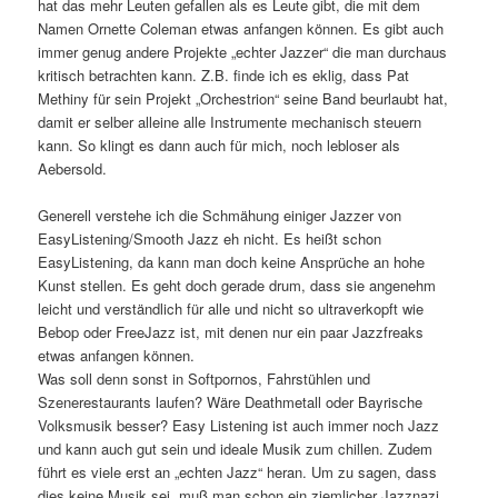
hat das mehr Leuten gefallen als es Leute gibt, die mit dem
Namen Ornette Coleman etwas anfangen können. Es gibt auch
immer genug andere Projekte „echter Jazzer“ die man durchaus
kritisch betrachten kann. Z.B. finde ich es eklig, dass Pat
Methiny für sein Projekt „Orchestrion“ seine Band beurlaubt hat,
damit er selber alleine alle Instrumente mechanisch steuern
kann. So klingt es dann auch für mich, noch lebloser als
Aebersold.
Generell verstehe ich die Schmähung einiger Jazzer von
EasyListening/Smooth Jazz eh nicht. Es heißt schon
EasyListening, da kann man doch keine Ansprüche an hohe
Kunst stellen. Es geht doch gerade drum, dass sie angenehm
leicht und verständlich für alle und nicht so ultraverkopft wie
Bebop oder FreeJazz ist, mit denen nur ein paar Jazzfreaks
etwas anfangen können.
Was soll denn sonst in Softpornos, Fahrstühlen und
Szenerestaurants laufen? Wäre Deathmetall oder Bayrische
Volksmusik besser? Easy Listening ist auch immer noch Jazz
und kann auch gut sein und ideale Musik zum chillen. Zudem
führt es viele erst an „echten Jazz“ heran. Um zu sagen, dass
dies keine Musik sei, muß man schon ein ziemlicher Jazznazi