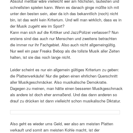
Absolut meßbar wäre vielleicht wer am höchsten, lautesten und
schnellsten spielen kann. Wenn es danach ginge müßte ich mit
unter den besten sein, aber da ich das bekanntlich (noch) nicht
bin, ist das wohl kein Kriterium. Und will man wirklich, dass es in
der Musik zugeht wie im Sport?
Kann man sich auf die Kritiker und JazzPolizei verlassen? Nun
erstens sind das auch nur Menschen und zweitens betrachten
die immer nur ihr Fachgebiet. Also auch nicht allgemeingültig.
Nur weil ein paar Freaks Bebop als die tollste Musik aller Zeiten
halten, ist sie das noch lange nicht.
Leider scheint es nur ein allgemein gültiges Kriterium zu geben:
die Plattenverkäufe! Nur die geben einen ehrlichen Querschnitt
aller Musikgeschmäcker. Also musikalische Demokratie.
Dagegen zu meinen, man hätte einen besseren Musikgeschmack
als andere ist doch eher anmaßend. Und das dann anderen so
drauf zu drücken ist dann vielleicht schon musikalische Diktatur.
Also geht es wieder ums Geld, wer also am meisten Platten
verkauft und somit am meisten Kohle macht, ist der