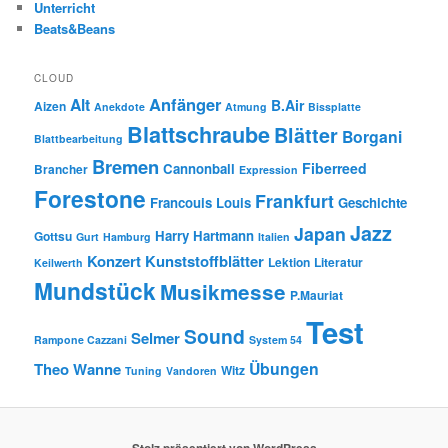
Unterricht
Beats&Beans
CLOUD
Anfänger
Alt
B.Air
Aizen
Anekdote
Atmung
Bissplatte
Blattschraube
Blätter
Borgani
Blattbearbeitung
Bremen
Fiberreed
Cannonball
Brancher
Expression
Forestone
Frankfurt
Francouis Louis
Geschichte
Jazz
Japan
Harry Hartmann
Gottsu
Gurt
Hamburg
Italien
Konzert
Kunststoffblätter
Lektion
Literatur
Keilwerth
Mundstück
Musikmesse
P.Mauriat
Test
Sound
Selmer
Rampone Cazzani
System 54
Übungen
Theo Wanne
Witz
Tuning
Vandoren
Stolz präsentiert von WordPress